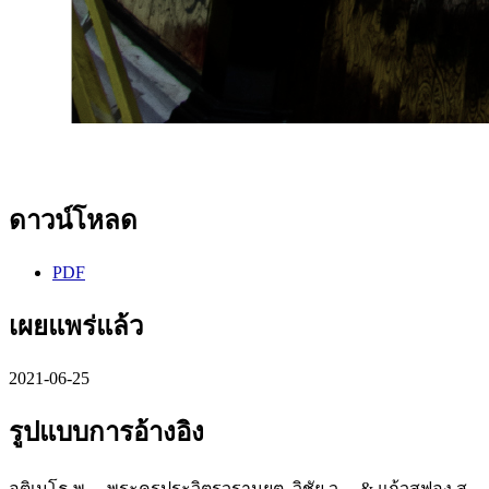
ดาวน์โหลด
PDF
เผยแพร่แล้ว
2021-06-25
รูปแบบการอ้างอิง
อติเมโธ พ. ., พระครูประวิตรวรานุยุต, วิชัย ว. ., & แก้วสุฟอง ส. .