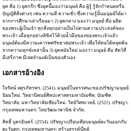
ยุค คือ 1) ยุคกรีก ซึ่งยุคนี้มองว่ามนุษย์ คือ ผู้รู้ รู้จักกำหนดหรือ
บัญญัติสิ่งต่างๆ เช่น ความดี ความชั่ว ซึ่งความรู้นั้นมนุษย์ได้มา
จากการศึกษาเล่าเรียนมา 2) ยุคกลาง มองว่า มนุษย์ คือ ผลิต
ของพระผู้เป็นเจ้า ทุกสิ่งทุกอย่างเป็นไปตามความประสงค์ของ
พระเจ้า เมื่อทุกอย่างลิขิลไว้ด้วยน้ำมือของของพระเจ้าแล้ว
มนุษย์ต้องมีความเคารพศรัทธาต่อพระเจ้า เพื่อให้ตนได้หลุดพ้น
จากความทุกข์เหล่านั้น 3) ยุคสมัยใหม่ มองว่า มนุษย์ คือ สัตว์ที่
มีเสรีภาพ มีเจตจำนงค์เป็นของตัวเอง
เอกสารอ้างอิง
ใจรัตน์ จตุรภัทรพร. (2541). มนุษย์ในทรรศนะของปรัชญามนุษย์
นิยมใหม่. วิทยานิพนธ์ศิลปะศาสตรมหาบัณฑิต. บัณฑิต
วิทยาลัย: มหาวิทยาลัยเชียงใหม่. วิทย์วิศทเวทย์. (2521). ปรัชญา.
กรุงเทพมหานคร: ไทยวัฒนาพานิช จำกัด.
สิทธิ์ บุตรอินทร์. (2554). ปรัชญาเปรียบเทียบมนุษย์ตะวันออกกับ
ตะวันตก. กรุงเทพมหานคร: สร้างสรรค์บุ๊คส์.