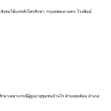
ะสังคมได้แก่หลักไตรสิกขา. กรุงเทพมหานคร: โรงพิมม์
ศึกษาเฉพาะกรณีผู้สูงอายุชุมชนบ้านไร่ ตำบลทุ่งต้อม อำเภอ