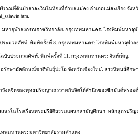
ณที่ดินป่าสาละวินในท้องที่ตำบลแม่คง อำเภอแม่สะเรียง จังหวัด
al_salawin.htm.
. มหาจุฬาลงกรณราชวิทยาลัย. กรุงเทพมหานคร: โรงพิมพ์มหาจุ
ระมวลศัพท์. พิมพ์ครั้งที่ 8. กรุงเทพมหานคร: โรงพิมพ์มหาจุฬา
ับประมวลศัพท์. พิมพ์ครั้งที่ 11. กรุงเทพมหานคร: จันท์เพ็ญ.
ื่อรักษาอัตลักษณ์ชาติพันธุ์ปะโอ จังหวัดเชียงใหม่. สารนิพนธ์ศึ
ทียบภวังคจิตของพุทธปรัชญาเถรวาทกับจิตใต้สำนึกของซิกมันด์ฟรอ
ัวของสามเณรในโรงเรียนพระปริยัติธรรมแผนกสามัญศึกษา. หลักสูตร
กรุงเทพมหานคร: มหาวิทยาลัยรามคำแหง.