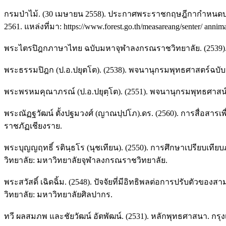
กรมป่าไม้. (30 เมษายน 2558). ประกาศพระราชกฤษฎีกากำหนดบริเว
2561. แหล่งที่มา: https://www.forest.go.th/measareang/senter/ annim
พระไตรปิฎกภาษาไทย ฉบับมหาจุฬาลงกรณราชวิทยาลัย. (2539)
พระธรรมปิฎก (ป.อ.ปยุตโต). (2538). พจนานุกรมพุทธศาสตร์ฉบับป
พระพรหมคุณาภรณ์ (ป.อ.ปยุตฺโต). (2551). พจนานุกรมพุทธศาสน์ฉบ
พระณัฏฐวัฒน์ ตั้งปฐมวงศ์ (ญาณปฺปโภ).ดร. (2560). การสื่อสารเพ
ราชภัฏเชียงราย.
พระบุญญฤทธิ์ รตินฺธโร (นุชเทียน). (2550). การศึกษาเปรียบเ
วิทยาลัย: มหาวิทยาลัยจุฬาลงกรณราชวิทยาลัย.
พระสวัสดิ์ เฉิดฉิ้ม. (2548). ปัจจัยที่มีอิทธิพลต่อการปรับต
วิทยาลัย: มหาวิทยาลัยศิลปากร.
ทวี ผลสมภพ และชัยวัฒน์ อัตพัฒน์. (2531). หลักพุทธศาสนา. 