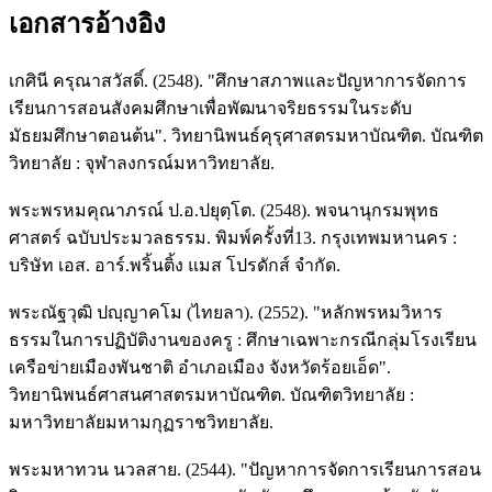
เอกสารอ้างอิง
เกศินี ครุณาสวัสดิ์. (2548). "ศึกษาสภาพและปัญหาการจัดการ
เรียนการสอนสังคมศึกษาเพื่อพัฒนาจริยธรรมในระดับ
มัธยมศึกษาตอนต้น". วิทยานิพนธ์คุรุศาสตรมหาบัณฑิต. บัณฑิต
วิทยาลัย : จุฬาลงกรณ์มหาวิทยาลัย.
พระพรหมคุณาภรณ์ ป.อ.ปยุตฺโต. (2548). พจนานุกรมพุทธ
ศาสตร์ ฉบับประมวลธรรม. พิมพ์ครั้งที่13. กรุงเทพมหานคร :
บริษัท เอส. อาร์.พริ้นติ้ง แมส โปรดักส์ จำกัด.
พระณัฐวุฒิ ปญฺญาคโม (ไทยลา). (2552). "หลักพรหมวิหาร
ธรรมในการปฏิบัติงานของครู : ศึกษาเฉพาะกรณีกลุ่มโรงเรียน
เครือข่ายเมืองพันชาติ อำเภอเมือง จังหวัดร้อยเอ็ด".
วิทยานิพนธ์ศาสนศาสตรมหาบัณฑิต. บัณฑิตวิทยาลัย :
มหาวิทยาลัยมหามกุฏราชวิทยาลัย.
พระมหาทวน นวลสาย. (2544). "ปัญหาการจัดการเรียนการสอน