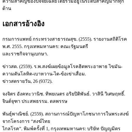
ความสำคัญของปัจจัยเฉลี่ยโดยรวมอยู่ในระดับสำคัญมากทุก
ด้าน
เอกสารอ้างอิง
กรมการแพทย์ กระทรวงสาธารณสุข. (2555). รายงานสถิติโรค
พ.ศ. 2555. กรุงเทพมหานคร: คณะรัฐมนตรี
และราชกิจจานุเบกษา.
ข่าวสด. (2559). ร.พ.สงฆ์เผยข้อมูลโรคฮิตพระอาพาธ ไขมัน-
ความดันโลหิต-เบาหวาน-ไต-ข้อเข่าเสื่อม.
ข่าวสดรายวัน, 26 (9372).
จงจิตร อังคทะวานิช. ทิพยเนตร อริยปิติพันธ์. วาสินี วิเศษฤทธิ์.
จินต์จุฑา ประสพธรรม. ดลพรรษ
พันธุ์พาณิชย์. (2559). สถานการณ์ปัญหาโภชนาการในพระสงฆ์
จากโครงการ “สงฆ์ไทย
ไกลโรค”. พิมพ์ครั้งที่ 1, กรุงเทพมหานคร: บริษัท ปัญญมิตร