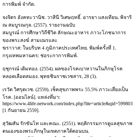
การพิมพ์ จำกัด.
จงจิตร อังคทะวานิช. วาสินี วิเศษฤทธิ์. อารยา แสงเทียน. พิจาริ
ณ สมบูรณกุล. (2557). รายงานฉบับ
สมบูรณ์ การศึกษาวิถีชีวิต ลักษณะอาหาร ภาวะโภชนาการ
ของพระสงฆ์ สามเณรและ
ฆราวาส: ในบริบท 4 ภูมิภาคประเทศไทย. พิมพ์ครั้งที่ 1.
กรุงเทพมหานคร: ช่อระกาการพิมพ์.
ฤชุกรณ์ เดิมทอง. (2554). ผลของโรคเบาหวานในภิกษุโรค
หลอดเลือดสมอง. พุทธชินราชเวชสาร, 28 (3).
เรวัต วิศรุตเวช. (2559). เช็คสุขภาพพระ 55.5% ภาวะเสี่ยงเป็น
โรค. [ออนไลน์]. แหล่งที่มา:
https://www.4life-network.com/index.php?lite=article&qid=599803
[1 กันยายน 2559].
สุวัฒสัน รักขันโท และคณะ. (2551). พฤติกรรมการดูแลสุขภาพ
ตนเองของพระภิกษุในเขตภาคใต้ตอนบน.