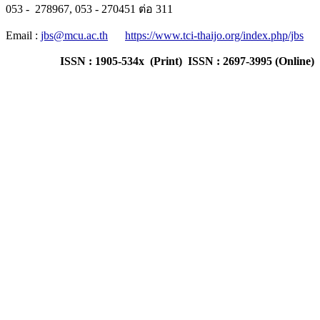
053 - 278967, 053 - 270451 ต่อ 311
Email :
jbs@mcu.ac.th
https://www.tci-thaijo.org/index.php/jbs
ISSN : 1905-534x (Print) ISSN : 2697-3995 (Online)