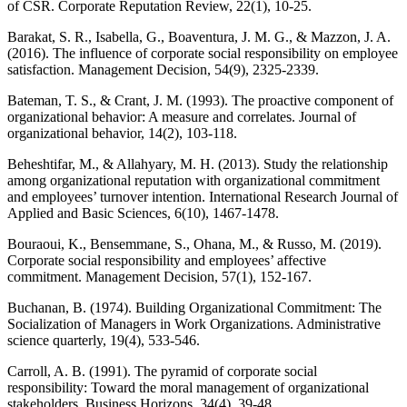
of CSR. Corporate Reputation Review, 22(1), 10-25.
Barakat, S. R., Isabella, G., Boaventura, J. M. G., & Mazzon, J. A.
(2016). The influence of corporate social responsibility on employee
satisfaction. Management Decision, 54(9), 2325-2339.
Bateman, T. S., & Crant, J. M. (1993). The proactive component of
organizational behavior: A measure and correlates. Journal of
organizational behavior, 14(2), 103-118.
Beheshtifar, M., & Allahyary, M. H. (2013). Study the relationship
among organizational reputation with organizational commitment
and employees’ turnover intention. International Research Journal of
Applied and Basic Sciences, 6(10), 1467-1478.
Bouraoui, K., Bensemmane, S., Ohana, M., & Russo, M. (2019).
Corporate social responsibility and employees’ affective
commitment. Management Decision, 57(1), 152-167.
Buchanan, B. (1974). Building Organizational Commitment: The
Socialization of Managers in Work Organizations. Administrative
science quarterly, 19(4), 533-546.
Carroll, A. B. (1991). The pyramid of corporate social
responsibility: Toward the moral management of organizational
stakeholders. Business Horizons, 34(4), 39-48.