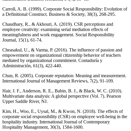
Carroll, A. B. (1999). Corporate Social Responsibility: Evolution of
a Definitional Construct. Business & Society, 38(3), 268-295.
Chaudhary, R., & Akhouri, A. (2019). CSR perceptions and
employee creativity: examining serial mediation effects of
meaningfulness and work engagement. Social Responsibility
Journal, 15(1), 61-74.
Cheasakul, U., & Varma, P. (2016). The influence of passion and
empowerment on organizational citizenship behavior of teachers
mediated by organizational commitment. Contaduría y
Administración, 61(3), 422-440.
Chun, R. (2005). Corporate reputation: Meaning and measurement.
International Journal of Management Reviews, 7(2), 91-109.
Hair, J. F., Anderson, R. E., Babin, B. J., & Black, W. C. (2010).
Multivariate data analysis: A global perspective (Vol. 7). Pearson
Upper Saddle River, NJ.
Kim, H., Woo, E., Uysal, M., & Kwon, N. (2018). The effects of
corporate social responsibility (CSR) on employee well-being in the
hospitality industry. International Journal of Contemporary
Hospitality Management, 30(3), 1584-1600.