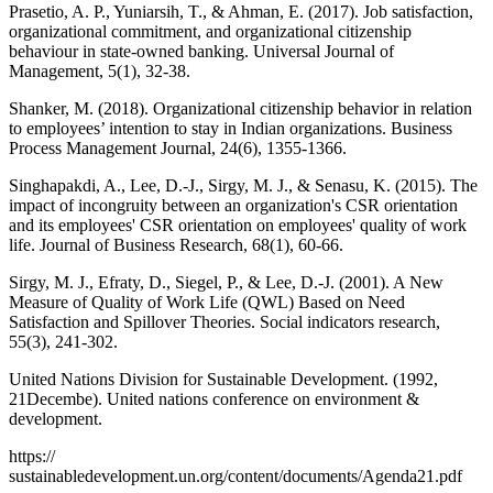
Prasetio, A. P., Yuniarsih, T., & Ahman, E. (2017). Job satisfaction,
organizational commitment, and organizational citizenship
behaviour in state-owned banking. Universal Journal of
Management, 5(1), 32-38.
Shanker, M. (2018). Organizational citizenship behavior in relation
to employees’ intention to stay in Indian organizations. Business
Process Management Journal, 24(6), 1355-1366.
Singhapakdi, A., Lee, D.-J., Sirgy, M. J., & Senasu, K. (2015). The
impact of incongruity between an organization's CSR orientation
and its employees' CSR orientation on employees' quality of work
life. Journal of Business Research, 68(1), 60-66.
Sirgy, M. J., Efraty, D., Siegel, P., & Lee, D.-J. (2001). A New
Measure of Quality of Work Life (QWL) Based on Need
Satisfaction and Spillover Theories. Social indicators research,
55(3), 241-302.
United Nations Division for Sustainable Development. (1992,
21Decembe). United nations conference on environment &
development.
https://
sustainabledevelopment.un.org/content/documents/Agenda21.pdf