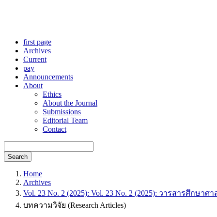
first page
Archives
Current
pay
Announcements
About
Ethics
About the Journal
Submissions
Editorial Team
Contact
Search
Home
Archives
Vol. 23 No. 2 (2025): Vol. 23 No. 2 (2025): วารสารศึกษาศ
บทความวิจัย (Research Articles)