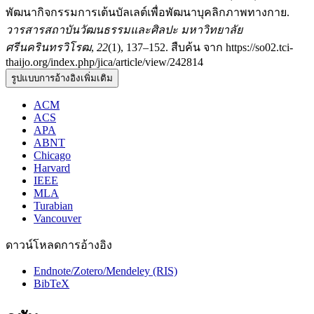
พัฒนากิจกรรมการเต้นบัลเลต์เพื่อพัฒนาบุคลิกภาพทางกาย.
วารสารสถาบันวัฒนธรรมและศิลปะ มหาวิทยาลัย
ศรีนครินทรวิโรฒ
,
22
(1), 137–152. สืบค้น จาก https://so02.tci-
thaijo.org/index.php/jica/article/view/242814
รูปแบบการอ้างอิงเพิ่มเติม
ACM
ACS
APA
ABNT
Chicago
Harvard
IEEE
MLA
Turabian
Vancouver
ดาวน์โหลดการอ้างอิง
Endnote/Zotero/Mendeley (RIS)
BibTeX