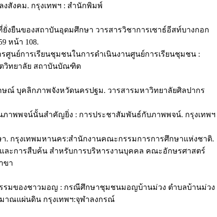
งสังคม. กรุงเทพฯ : สำนักพิมพ์
าที่ยั่งยืนของสถาบันอุดมศึกษา วารสารวิชาการเซาธ์อีสท์บางกอก
59 หน้า 108.
รศูนย์การเรียนชุมชนในการดำเนินงานศูนย์การเรียนชุมชน :
ิตวิทยาลัย สถาบันบัณฑิต
ักษณ์ บุคลิกภาพจังหวัดนครปฐม. วารสารมหาวิทยาลัยศิลปากร
ภาพพจน์นั้นสำคัญยิ่ง : การประชาสัมพันธ์กับภาพพจน์. กรุงเทพฯ
กษา. กรุงเทพมหานคร:สำนักงานคณะกรรมการการศึกษาแห่งชาติ.
ก็บและการสืบค้น สำหรับการบริหารงานบุคคล คณะอักษรศาสตร์
สาขา
นธรรมของชาวมอญ : กรณีศึกษาชุมชนมอญบ้านม่วง ตำบลบ้านม่วง
ะมาณแผ่นดิน กรุงเทพฯ:จุฬาลงกรณ์