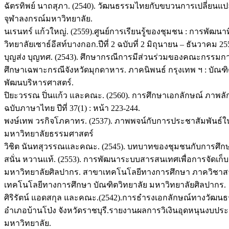
ฉัตรทิพย์ นาถสุภา. (2540). วัฒนธรรมไทยกับขบวนการเปลี่ยนแปล
จุฬาลงกรณ์มหาวิทยาลัย.
นเรนทร์ แก้วใหญ่. (2559).ศูนย์การเรียนรู้ของชุมชน : การพัฒน
วิทยาลัยเซาธ์อีสท์บางกอก.ปีที่ 2 ฉบับที่ 2 มิถุนายน – ธันวาคม 25
บุญส่ง บุญทศ. (2543). ศึกษากรณีการมีส่วนร่วมของคณะกรรมกา
ศึกษาเฉพาะกรณีจังหวัดมุกดาหาร. ภาคนิพนธ์ กรุงเทพ ฯ : บัณฑ
พัฒนบริหารศาสตร์.
ปิยะวรรณ ปิ่นแก้ว และคณะ. (2560). การศึกษาเอกลักษณ์ ภาพล
ฉบับภาษาไทย ปีที่ 37(1) : หน้า 223-244.
พงษ์เทพ วรกิจโภคาทร. (2537). ภาพพจน์กับการประชาสัมพันธ์ใน
มหาวิทยาลัยธรรมศาสตร์
วิชิต นันทสุวรรณและคณะ. (2545). บทบาทของชุมชนกับการศึ
สนั่น หวานแท้. (2553). การพัฒนาระบบสารสนเทศเพื่อการจัดเ
มหาวิทยาลัยศิลปากร. สาขาเทคโนโลยีทางการศึกษา ภาควิชา
เทคโนโลยีทางการศึกษา บัณฑิตวิทยาลัย มหาวิทยาลัยศิลปากร.
ศิริรัตน์ แอดสกุล และคณะ.(2542).การธำรงเอกลักษณ์ทางวัฒ
อำเภอบ้านโป่ง จังหวัดราชบุรี.รายงานผลการวิเงินอุดหนุนงบปร
มหาวิทยาลัย.