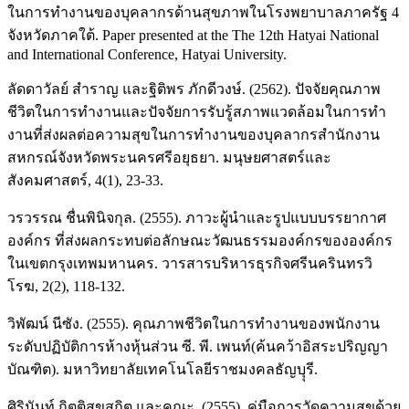
ในการทำงานของบุคลากรด้านสุขภาพในโรงพยาบาลภาครัฐ 4
จังหวัดภาคใต้. Paper presented at the The 12th Hatyai National
and International Conference, Hatyai University.
ลัดดาวัลย์ สำราญ และฐิติพร ภักดีวงษ์. (2562). ปัจจัยคุณภาพ
ชีวิตในการทํางานและปัจจัยการรับรู้สภาพแวดล้อมในการทํา
งานที่ส่งผลต่อความสุขในการทํางานของบุคลากรสํานักงาน
สหกรณ์จังหวัดพระนครศรีอยุธยา. มนุษยศาสตร์และ
สังคมศาสตร์, 4(1), 23-33.
วรวรรณ ชื่นพินิจกุล. (2555). ภาวะผู้นำและรูปแบบบรรยากาศ
องค์กร ที่ส่งผลกระทบต่อลักษณะวัฒนธรรมองค์กรขององค์กร
ในเขตกรุงเทพมหานคร. วารสารบริหารธุรกิจศรีนครินทรวิ
โรฆ, 2(2), 118-132.
วิพัฒน์ นีซัง. (2555). คุณภาพชีวิตในการทำงานของพนักงาน
ระดับปฏิบัติการห้างหุ้นส่วน ซี. พี. เพนท์(ค้นคว้าอิสระปริญญา
บัณฑิต). มหาวิทยาลัยเทคโนโลยีราชมงคลธัญบุุรี.
ศิรินันท์ กิตติสุขสถิต และคณะ. (2555). คู่มือการวัดความสุขด้วย