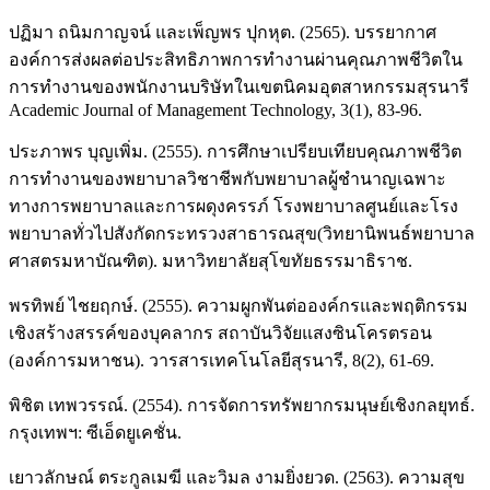
ปฏิมา ถนิมกาญจน์ และเพ็ญพร ปุกหุต. (2565). บรรยากาศ
องค์การส่งผลต่อประสิทธิภาพการทำงานผ่านคุณภาพชีวิตใน
การทำงานของพนักงานบริษัทในเขตนิคมอุตสาหกรรมสุรนารี
Academic Journal of Management Technology, 3(1), 83-96.
ประภาพร บุญเพิ่ม. (2555). การศึกษาเปรียบเทียบคุณภาพชีวิต
การทำงานของพยาบาลวิชาชีพกับพยาบาลผู้ชำนาญเฉพาะ
ทางการพยาบาลและการผดุงครรภ์ โรงพยาบาลศูนย์และโรง
พยาบาลทั่วไปสังกัดกระทรวงสาธารณสุข(วิทยานิพนธ์พยาบาล
ศาสตรมหาบัณฑิต). มหาวิทยาลัยสุโขทัยธรรมาธิราช.
พรทิพย์ ไชยฤกษ์. (2555). ความผูกพันต่อองค์กรและพฤติกรรม
เชิงสร้างสรรค์ของบุคลากร สถาบันวิจัยแสงซินโครตรอน
(องค์การมหาชน). วารสารเทคโนโลยีสุรนารี, 8(2), 61-69.
พิชิต เทพวรรณ์. (2554). การจัดการทรัพยากรมนุษย์เชิงกลยุทธ์.
กรุงเทพฯ: ซีเอ็ดยูเคชั่น.
เยาวลักษณ์ ตระกูลเมฆี และวิมล งามยิ่งยวด. (2563). ความสุข