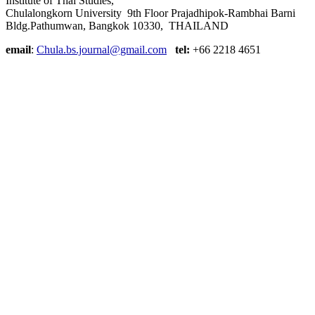
Institute of Thai Studies,
Chulalongkorn University 9th Floor Prajadhipok-Rambhai Barni
Bldg.Pathumwan, Bangkok 10330, THAILAND
email
:
Chula.bs.journal@gmail.com
tel:
+66 2218 4651