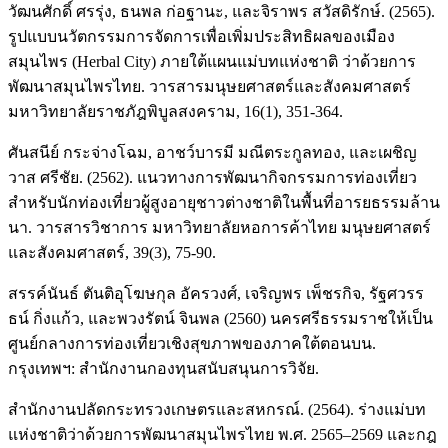
วัฒนศักดิ์ ศรรุ่ง, ธนพล ก่อฐานะ, และจิราพร สวัสดิรักษ์. (2565).
รูปแบบนวัตกรรมการจัดการเพื่อเพิ่มประสิทธิผลของเมือง
สมุนไพร (Herbal City) ภายใต้แผนแม่บทแห่งชาติ ว่าด้วยการ
พัฒนาสมุนไพรไทย. วารสารมนุษยศาสตร์และสังคมศาสตร์
มหาวิทยาลัยราชภัฎพิบูลสงคราม, 16(1), 351-364.
ศันสนีย์ กระจ่างโฉม, อาชว์บารมี มณีตระกูลทอง, และเผชิญ
วาส ศรีชัย. (2562). แนวทางการพัฒนากิจกรรมการท่องเที่ยว
สำหรับนักท่องเที่ยวผู้สูงอายุชาวต่างชาติในพื้นที่อารยธรรมล้าน
นา. วารสารวิชาการ มหาวิทยาลัยหอการค้าไทย มนุษยศาสตร์
และสังคมศาสตร์, 39(3), 75-90.
สรรค์นันธ์ ตันติอุโฆษกุล อัครวงศ์, เจริญพร เพ็ชรกิจ, รัฐศวรร
ธน์ กิ่งแก้ว, และพวงรัตน์ จินพล (2560) นครศรีธรรมราชให้เป็น
ศูนย์กลางการท่องเที่ยวเชิงสุขภาพของภาคใต้ตอนบน.
กรุงเทพฯ: สำนักงานกองทุนสนับสนุนการวิจัย.
สำนักงานปลัดกระทรวงเกษตรและสหกรณ์. (2564). ร่างแม่บท
แห่งชาติว่าด้วยการพัฒนาสมุนไพรไทย พ.ศ. 2565–2569 และกฎ