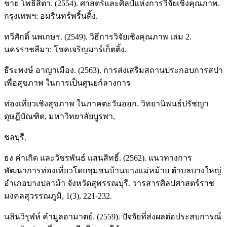
ชาย โพธิสิตา. (2554). ศาสตร์และศิลป์แห่งการวิจัยเชิงคุณภาพ.
กรุงเทพฯ: อมรินทร์พริ้นติ้ง.
ทวีศักดิ์ นพเกษร. (2549). วิธีการวิจัยเชิงคุณภาพ เล่ม 2.
นครราชสีมา: โชคเจริญมาร์เก็ตติ้ง.
ธีระพงษ์ อาญาเมือง. (2563). การส่งเสริมสถานประกอบการสปา
เพื่อสุขภาพ ในการเป็นศูนยก์ลางการ
ท่องเที่ยวเชิงสุขภาพ ในภาคตะวันออก. วิทยานิพนธ์ปรัชญา
ดุษฎีบัณฑิต, มหาวิทยาลัยบูรพา,
ชลบุรี.
ธง คำเกิด และวัชรพันธ์ แสนสิทธิ์. (2562). แนวทางการ
พัฒนาการท่องเที่ยวโดยชุมชนบ้านบางแม่หม้าย ตำบลบางใหญ่
อำเภอบางปลาม้า จังหวัดสุพรรณบุรี. วารสารศิลปศาสตร์ราช
มงคลสุวรรณภูมิ, 1(3), 221-232.
นลินวิรุฬห์ คำมูลอามาตย์. (2559). ปัจจัยที่ส่งผลต่อประสบการณ์