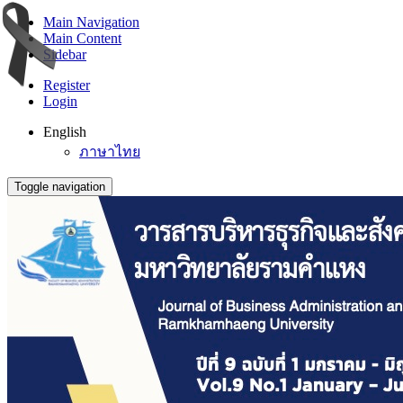
Main Navigation
Main Content
Sidebar
Register
Login
English
ภาษาไทย
Toggle navigation