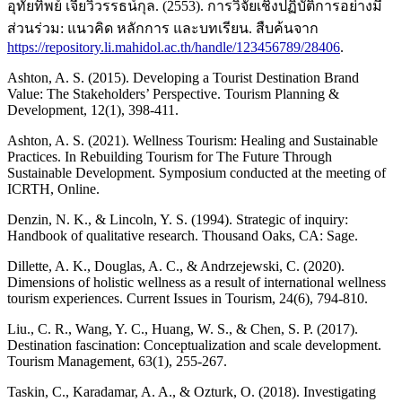
อุทัยทิพย์ เจี่ยวิวรรธน์กุล. (2553). การวิจัยเชิงปฏิบัติการอย่างมี
ส่วนร่วม: แนวคิด หลักการ และบทเรียน. สืบค้นจาก
https://repository.li.mahidol.ac.th/handle/123456789/28406
.
Ashton, A. S. (2015). Developing a Tourist Destination Brand
Value: The Stakeholders’ Perspective. Tourism Planning &
Development, 12(1), 398-411.
Ashton, A. S. (2021). Wellness Tourism: Healing and Sustainable
Practices. In Rebuilding Tourism for The Future Through
Sustainable Development. Symposium conducted at the meeting of
ICRTH, Online.
Denzin, N. K., & Lincoln, Y. S. (1994). Strategic of inquiry:
Handbook of qualitative research. Thousand Oaks, CA: Sage.
Dillette, A. K., Douglas, A. C., & Andrzejewski, C. (2020).
Dimensions of holistic wellness as a result of international wellness
tourism experiences. Current Issues in Tourism, 24(6), 794-810.
Liu., C. R., Wang, Y. C., Huang, W. S., & Chen, S. P. (2017).
Destination fascination: Conceptualization and scale development.
Tourism Management, 63(1), 255-267.
Taskin, C., Karadamar, A. A., & Ozturk, O. (2018). Investigating