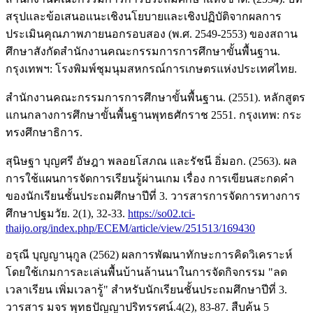
สรุปและข้อเสนอแนะเชิงนโยบายและเชิงปฏิบัติจากผลการ
ประเมินคุณภาพภายนอกรอบสอง (พ.ศ. 2549-2553) ของสถาน
ศึกษาสังกัดสำนักงานคณะกรรมการการศึกษาขั้นพื้นฐาน.
กรุงเทพฯ: โรงพิมพ์ชุมนุมสหกรณ์การเกษตรแห่งประเทศไทย.
สำนักงานคณะกรรมการการศึกษาขั้นพื้นฐาน. (2551). หลักสูตร
แกนกลางการศึกษาขั้นพื้นฐานพุทธศักราช 2551. กรุงเทพ: กระ
ทรงศึกษาธิการ.
สุนิษฐา บุญศรี อัษฎา พลอยโสภณ และรัชนี อิ่มอก. (2563). ผล
การใช้แผนการจัดการเรียนรู้ผ่านเกม เรื่อง การเขียนสะกดคำ
ของนักเรียนชั้นประถมศึกษาปีที่ 3. วารสารการจัดการทางการ
ศึกษาปฐมวัย. 2(1), 32-33.
https://so02.tci-
thaijo.org/index.php/ECEM/article/view/251513/169430
อรุณี บุญญานุกูล (2562) ผลการพัฒนาทักษะการคิดวิเคราะห์
โดยใช้เกมการละเล่นพื้นบ้านล้านนาในการจัดกิจกรรม "ลด
เวลาเรียน เพิ่มเวลารู้" สำหรับนักเรียนชั้นประถมศึกษาปีที่ 3.
วารสาร มจร พุทธปัญญาปริทรรศน์.4(2), 83-87. สืบค้น 5