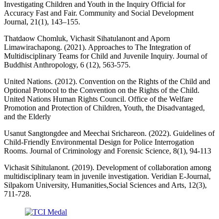
Investigating Children and Youth in the Inquiry Official for
Accuracy Fast and Fair. Community and Social Development
Journal, 21(1), 143–155.
Thatdaow Chomluk, Vichasit Sihatulanont and Aporn
Limawirachapong. (2021). Approaches to The Integration of
Multidisciplinary Teams for Child and Juvenile Inquiry. Journal of
Buddhist Anthropology, 6 (12), 563-575.
United Nations. (2012). Convention on the Rights of the Child and
Optional Protocol to the Convention on the Rights of the Child.
United Nations Human Rights Council. Office of the Welfare
Promotion and Protection of Children, Youth, the Disadvantaged,
and the Elderly
Usanut Sangtongdee and Meechai Srichareon. (2022). Guidelines of
Child-Friendly Environmental Design for Police Interrogation
Rooms. Journal of Criminology and Forensic Science, 8(1), 94-113
Vichasit Sihitulanont. (2019). Development of collaboration among
multidisciplinary team in juvenile investigation. Veridian E-Journal,
Silpakorn University, Humanities,Social Sciences and Arts, 12(3),
711-728.