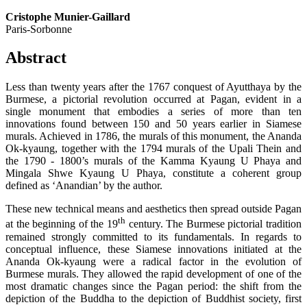
Cristophe Munier-Gaillard
Paris-Sorbonne
Abstract
Less than twenty years after the 1767 conquest of Ayutthaya by the
Burmese, a pictorial revolution occurred at Pagan, evident in a
single monument that embodies a series of more than ten
innovations found between 150 and 50 years earlier in Siamese
murals. Achieved in 1786, the murals of this monument, the Ananda
Ok-kyaung, together with the 1794 murals of the Upali Thein and
the 1790 - 1800’s murals of the Kamma Kyaung U Phaya and
Mingala Shwe Kyaung U Phaya, constitute a coherent group
defined as ‘Anandian’ by the author.
These new technical means and aesthetics then spread outside Pagan
th
at the beginning of the 19
century. The Burmese pictorial tradition
remained strongly committed to its fundamentals. In regards to
conceptual influence, these Siamese innovations initiated at the
Ananda Ok-kyaung were a radical factor in the evolution of
Burmese murals. They allowed the rapid development of one of the
most dramatic changes since the Pagan period: the shift from the
depiction of the Buddha to the depiction of Buddhist society, first