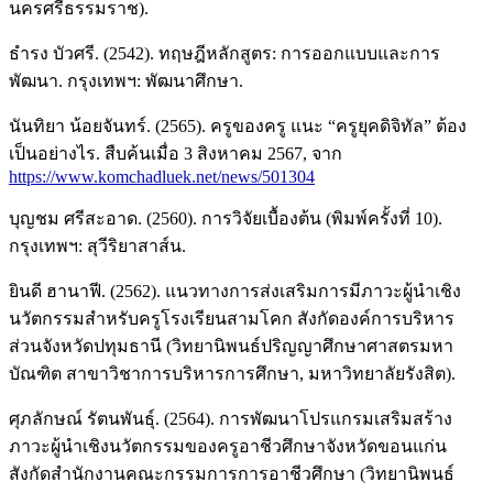
นครศรีธรรมราช).
ธำรง บัวศรี. (2542). ทฤษฎีหลักสูตร: การออกแบบและการ
พัฒนา. กรุงเทพฯ: พัฒนาศึกษา.
นันทิยา น้อยจันทร์. (2565). ครูของครู แนะ “ครูยุคดิจิทัล” ต้อง
เป็นอย่างไร. สืบค้นเมื่อ 3 สิงหาคม 2567, จาก
https://www.komchadluek.net/news/501304
บุญชม ศรีสะอาด. (2560). การวิจัยเบื้องต้น (พิมพ์ครั้งที่ 10).
กรุงเทพฯ: สุวีริยาสาส์น.
ยินดี ฮานาฟี. (2562). แนวทางการส่งเสริมการมีภาวะผู้นำเชิง
นวัตกรรมสำหรับครูโรงเรียนสามโคก สังกัดองค์การบริหาร
ส่วนจังหวัดปทุมธานี (วิทยานิพนธ์ปริญญาศึกษาศาสตรมหา
บัณฑิต สาขาวิชาการบริหารการศึกษา, มหาวิทยาลัยรังสิต).
ศุภลักษณ์ รัตนพันธุ์. (2564). การพัฒนาโปรแกรมเสริมสร้าง
ภาวะผู้นำเชิงนวัตกรรมของครูอาชีวศึกษาจังหวัดขอนแก่น
สังกัดสำนักงานคณะกรรมการการอาชีวศึกษา (วิทยานิพนธ์