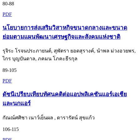
80-88
PDF
นโยบายการส่งเสริมวิสาหกิจขนาดกลางและขนาด
ย่อมตามแผนพัฒนาเศรษฐกิจและสังคมแห่งชาติ
รุจิระ โรจนประภายนต์, สุพัตรา ยอดสุรางค์, นำพล ม่วงอวยพร,
ไกร บุญบันดาล, ภคมน โภคะธีรกุล
89-105
PDF
ดัชนีเปรียบเทียบทัศนคติต่อแอปพลิเคชันแอร์เอเชีย
และนกแอร์
กัณณ์ศศิชา เนาว์เย็นผล , ดารารัตน์ สุขแก้ว
106-115
PDF