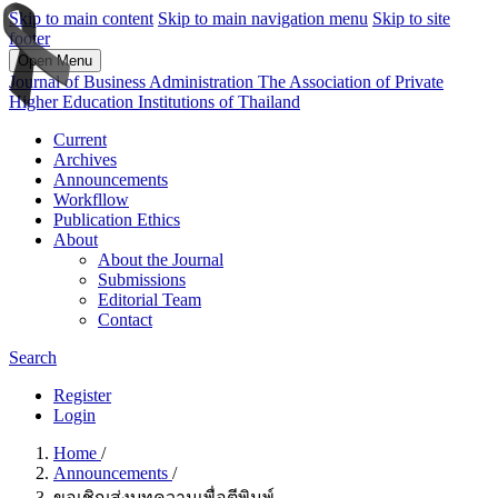
Skip to main content
Skip to main navigation menu
Skip to site
footer
Open Menu
Journal of Business Administration The Association of Private
Higher Education Institutions of Thailand
Current
Archives
Announcements
Workfllow
Publication Ethics
About
About the Journal
Submissions
Editorial Team
Contact
Search
Register
Login
Home
/
Announcements
/
ขอเชิญส่งบทความเพื่อตีพิมพ์