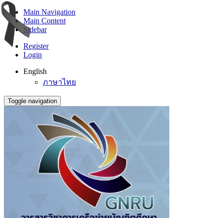
Main Navigation
Main Content
Sidebar
Register
Login
English
ภาษาไทย
Toggle navigation