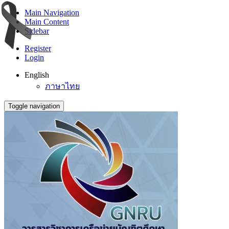
Main Navigation
Main Content
Sidebar
Register
Login
English
ภาษาไทย
Toggle navigation