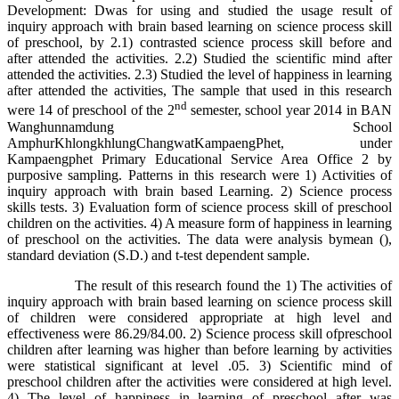
Development: Dwas for using and studied the usage result of
inquiry approach with brain based learning on science process skill
of preschool, by 2.1) contrasted science process skill before and
after attended the activities. 2.2) Studied the scientific mind after
attended the activities. 2.3) Studied the level of happiness in learning
after attended the activities, The sample that used in this research
nd
were 14 of preschool of the 2
semester, school year 2014 in BAN
Wanghunnamdung School
AmphurKhlongkhlungChangwatKampaengPhet, under
Kampaengphet Primary Educational Service Area Office 2 by
purposive sampling. Patterns in this research were 1) Activities of
inquiry approach with brain based Learning. 2) Science process
skills tests. 3) Evaluation form of science process skill of preschool
children on the activities. 4) A measure form of happiness in learning
of preschool on the activities. The data were analysis bymean (),
standard deviation (S.D.) and t-test dependent sample.
The result of this research found the 1) The activities of
inquiry approach with brain based learning on science process skill
of children were considered appropriate at high level and
effectiveness were 86.29/84.00. 2) Science process skill ofpreschool
children after learning was higher than before learning by activities
were statistical significant at level .05. 3) Scientific mind of
preschool children after the activities were considered at high level.
4) The level of happiness in learning of preschool after was