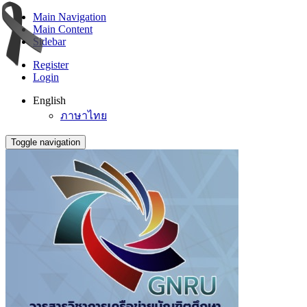
Main Navigation
Main Content
Sidebar
Register
Login
English
ภาษาไทย
Toggle navigation