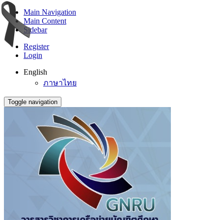
Main Navigation
Main Content
Sidebar
Register
Login
English
ภาษาไทย
Toggle navigation