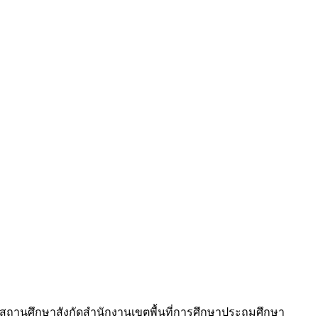
งสถานศึกษาสังกัดสำนักงานเขตพื้นที่การศึกษาประถมศึกษา