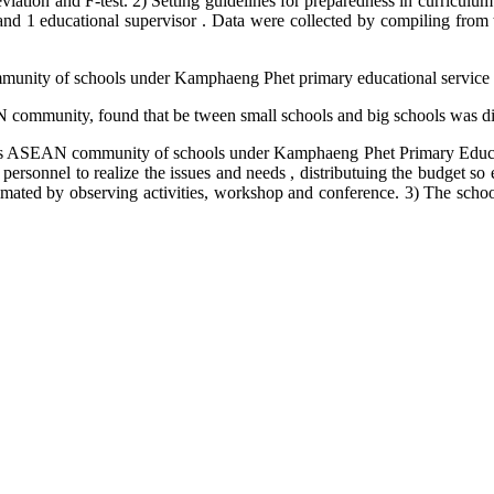
 deviation and F-test. 2) Setting guidelines for preparedness in curr
and 1 educational supervisor . Data were collected by compiling from t
ity of schools under Kamphaeng Phet primary educational service are
munity, found that be tween small schools and big schools was differ
ds ASEAN community of schools under Kamphaeng Phet Primary Educati
personnel to realize the issues and needs , distributuing the budget so
timated by observing activities, workshop and conference. 3) The scho