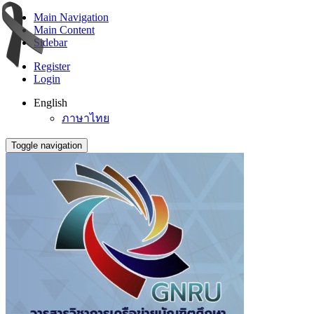
Main Navigation
Main Content
Sidebar
Register
Login
English
ภาษาไทย
Toggle navigation