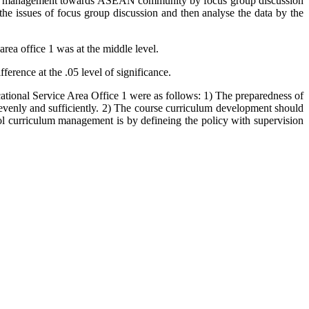
iculum management towards ASEAN community by focus group discussion
he issues of focus group discussion and then analyse the data by the
a office 1 was at the middle level.
ence at the .05 level of significance.
onal Service Area Office 1 were as follows: 1) The preparedness of
 evenly and sufficiently. 2) The course curriculum development should
ol curriculum management is by defineing the policy with supervision