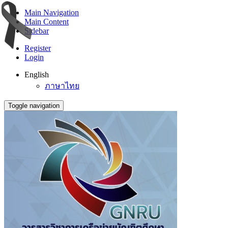
Main Navigation
Main Content
Sidebar
Register
Login
English
ภาษาไทย
Toggle navigation