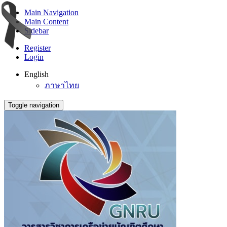
Main Navigation
Main Content
Sidebar
Register
Login
English
ภาษาไทย
Toggle navigation