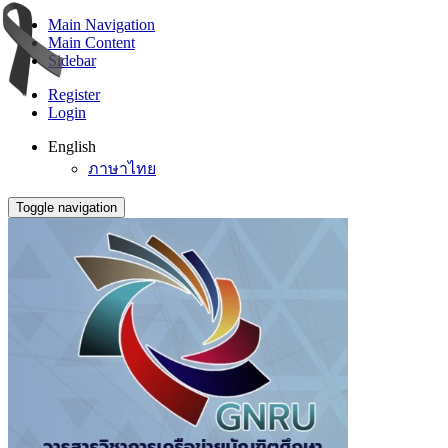
Main Navigation
Main Content
Sidebar
Register
Login
English
ภาษาไทย
Toggle navigation