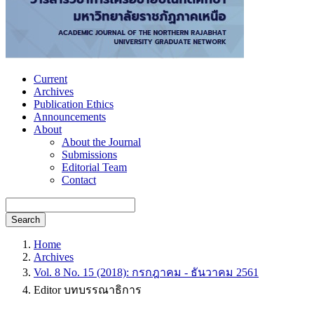
Current
Archives
Publication Ethics
Announcements
About
About the Journal
Submissions
Editorial Team
Contact
Search
Home
Archives
Vol. 8 No. 15 (2018): กรกฎาคม - ธันวาคม 2561
Editor บทบรรณาธิการ