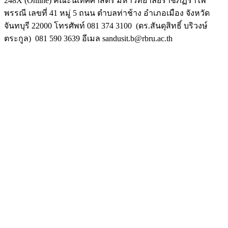
248X (Online) คณะนิเทศศาสตร์ มหาวิทยาลัยราชภัฏรำไพ
พรรณี เลขที่ 41 หมู่ 5 ถนน ตำบลท่าช้าง อำเภอเมือง จังหวัด
จันทบุรี 22000 โทรศัพท์ 081 374 3100 (ดร.สันดุสิทธิ์ บริวงษ์
ตระกูล) 081 590 3639 อีเมล sandusit.b@rbru.ac.th