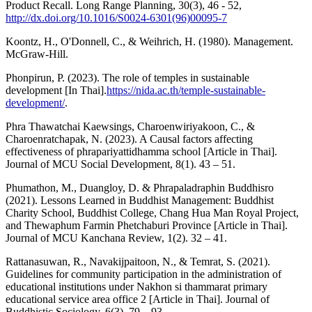
Product Recall. Long Range Planning, 30(3), 46 - 52,
http://dx.doi.org/10.1016/S0024-6301(96)00095-7
Koontz, H., O'Donnell, C., & Weihrich, H. (1980). Management.
McGraw-Hill.
Phonpirun, P. (2023). The role of temples in sustainable
development [In Thai].
https://nida.ac.th/temple-sustainable-
development/
.
Phra Thawatchai Kaewsings, Charoenwiriyakoon, C., &
Charoenratchapak, N. (2023). A Causal factors affecting
effectiveness of phrapariyattidhamma school [Article in Thai].
Journal of MCU Social Development, 8(1). 43 – 51.
Phumathon, M., Duangloy, D. & Phrapaladraphin Buddhisro
(2021). Lessons Learned in Buddhist Management: Buddhist
Charity School, Buddhist College, Chang Hua Man Royal Project,
and Thewaphum Farmin Phetchaburi Province [Article in Thai].
Journal of MCU Kanchana Review, 1(2). 32 – 41.
Rattanasuwan, R., Navakijpaitoon, N., & Temrat, S. (2021).
Guidelines for community participation in the administration of
educational institutions under Nakhon si thammarat primary
educational service area office 2 [Article in Thai]. Journal of
Buddhistic Sociology, 6(3), 79 – 93.