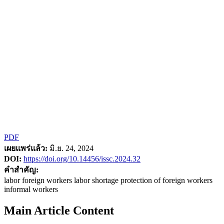
PDF
เผยแพร่แล้ว:
มิ.ย. 24, 2024
DOI:
https://doi.org/10.14456/issc.2024.32
คำสำคัญ:
labor foreign workers labor shortage protection of foreign workers
informal workers
Main Article Content