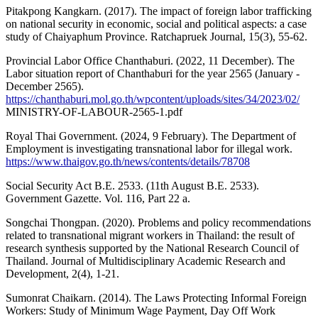
Pitakpong Kangkarn. (2017). The impact of foreign labor trafficking
on national security in economic, social and political aspects: a case
study of Chaiyaphum Province. Ratchapruek Journal, 15(3), 55-62.
Provincial Labor Office Chanthaburi. (2022, 11 December). The
Labor situation report of Chanthaburi for the year 2565 (January -
December 2565).
https://chanthaburi.mol.go.th/wpcontent/uploads/sites/34/2023/02/
MINISTRY-OF-LABOUR-2565-1.pdf
Royal Thai Government. (2024, 9 February). The Department of
Employment is investigating transnational labor for illegal work.
https://www.thaigov.go.th/news/contents/details/78708
Social Security Act B.E. 2533. (11th August B.E. 2533).
Government Gazette. Vol. 116, Part 22 a.
Songchai Thongpan. (2020). Problems and policy recommendations
related to transnational migrant workers in Thailand: the result of
research synthesis supported by the National Research Council of
Thailand. Journal of Multidisciplinary Academic Research and
Development, 2(4), 1-21.
Sumonrat Chaikarn. (2014). The Laws Protecting Informal Foreign
Workers: Study of Minimum Wage Payment, Day Off Work