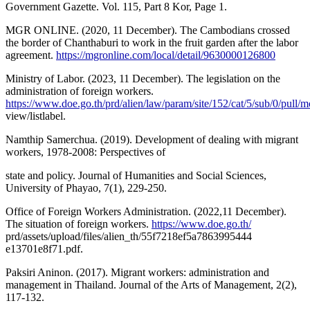
Government Gazette. Vol. 115, Part 8 Kor, Page 1.
MGR ONLINE. (2020, 11 December). The Cambodians crossed
the border of Chanthaburi to work in the fruit garden after the labor
agreement.
https://mgronline.com/local/detail/9630000126800
Ministry of Labor. (2023, 11 December). The legislation on the
administration of foreign workers.
https://www.doe.go.th/prd/alien/law/param/site/152/cat/5/sub/0/pull/m
view/listlabel.
Namthip Samerchua. (2019). Development of dealing with migrant
workers, 1978-2008: Perspectives of
state and policy. Journal of Humanities and Social Sciences,
University of Phayao, 7(1), 229-250.
Office of Foreign Workers Administration. (2022,11 December).
The situation of foreign workers.
https://www.doe.go.th/
prd/assets/upload/files/alien_th/55f7218ef5a7863995444
e13701e8f71.pdf.
Paksiri Aninon. (2017). Migrant workers: administration and
management in Thailand. Journal of the Arts of Management, 2(2),
117-132.