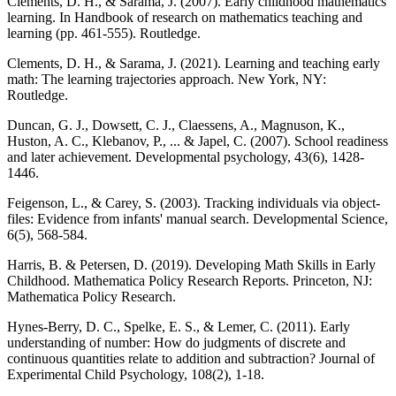
Clements, D. H., & Sarama, J. (2007). Early childhood mathematics
learning. In Handbook of research on mathematics teaching and
learning (pp. 461-555). Routledge.
Clements, D. H., & Sarama, J. (2021). Learning and teaching early
math: The learning trajectories approach. New York, NY:
Routledge.
Duncan, G. J., Dowsett, C. J., Claessens, A., Magnuson, K.,
Huston, A. C., Klebanov, P., ... & Japel, C. (2007). School readiness
and later achievement. Developmental psychology, 43(6), 1428-
1446.
Feigenson, L., & Carey, S. (2003). Tracking individuals via object-
files: Evidence from infants' manual search. Developmental Science,
6(5), 568-584.
Harris, B. & Petersen, D. (2019). Developing Math Skills in Early
Childhood. Mathematica Policy Research Reports. Princeton, NJ:
Mathematica Policy Research.
Hynes-Berry, D. C., Spelke, E. S., & Lemer, C. (2011). Early
understanding of number: How do judgments of discrete and
continuous quantities relate to addition and subtraction? Journal of
Experimental Child Psychology, 108(2), 1-18.