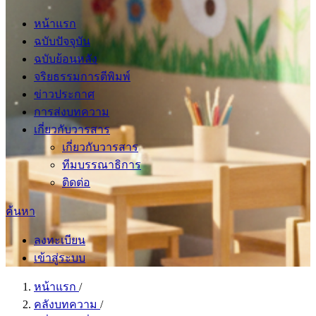
หน้าแรก
ฉบับปัจจุบัน
ฉบับย้อนหลัง
จริยธรรมการตีพิมพ์
ข่าวประกาศ
การส่งบทความ
เกี่ยวกับวารสาร
เกี่ยวกับวารสาร
ทีมบรรณาธิการ
ติดต่อ
ค้นหา
ลงทะเบียน
เข้าสู่ระบบ
หน้าแรก
/
คลังบทความ
/