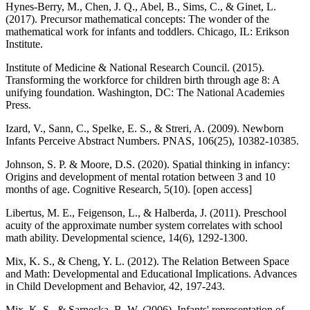
Hynes-Berry, M., Chen, J. Q., Abel, B., Sims, C., & Ginet, L.
(2017). Precursor mathematical concepts: The wonder of the
mathematical work for infants and toddlers. Chicago, IL: Erikson
Institute.
Institute of Medicine & National Research Council. (2015).
Transforming the workforce for children birth through age 8: A
unifying foundation. Washington, DC: The National Academies
Press.
Izard, V., Sann, C., Spelke, E. S., & Streri, A. (2009). Newborn
Infants Perceive Abstract Numbers. PNAS, 106(25), 10382-10385.
Johnson, S. P. & Moore, D.S. (2020). Spatial thinking in infancy:
Origins and development of mental rotation between 3 and 10
months of age. Cognitive Research, 5(10). [open access]
Libertus, M. E., Feigenson, L., & Halberda, J. (2011). Preschool
acuity of the approximate number system correlates with school
math ability. Developmental science, 14(6), 1292-1300.
Mix, K. S., & Cheng, Y. L. (2012). The Relation Between Space
and Math: Developmental and Educational Implications. Advances
in Child Development and Behavior, 42, 197-243.
Mix, K. S., & Sarnecka, B. W. (2006). Infants' representation of