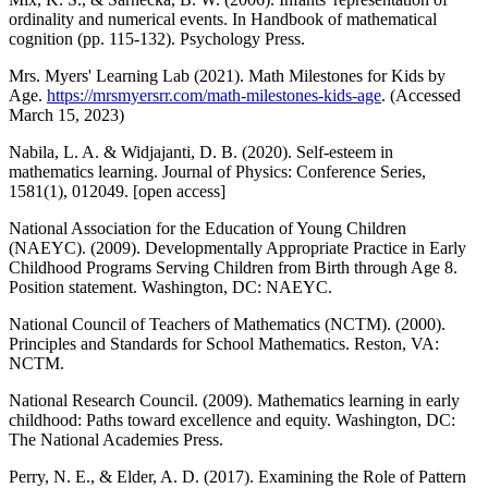
ordinality and numerical events. In Handbook of mathematical
cognition (pp. 115-132). Psychology Press.
Mrs. Myers' Learning Lab (2021). Math Milestones for Kids by
Age.
https://mrsmyersrr.com/math-milestones-kids-age
. (Accessed
March 15, 2023)
Nabila, L. A. & Widjajanti, D. B. (2020). Self-esteem in
mathematics learning. Journal of Physics: Conference Series,
1581(1), 012049. [open access]
National Association for the Education of Young Children
(NAEYC). (2009). Developmentally Appropriate Practice in Early
Childhood Programs Serving Children from Birth through Age 8.
Position statement. Washington, DC: NAEYC.
National Council of Teachers of Mathematics (NCTM). (2000).
Principles and Standards for School Mathematics. Reston, VA:
NCTM.
National Research Council. (2009). Mathematics learning in early
childhood: Paths toward excellence and equity. Washington, DC:
The National Academies Press.
Perry, N. E., & Elder, A. D. (2017). Examining the Role of Pattern