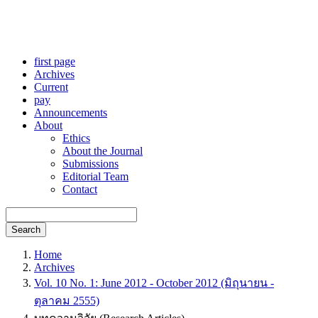
first page
Archives
Current
pay
Announcements
About
Ethics
About the Journal
Submissions
Editorial Team
Contact
Search
Home
Archives
Vol. 10 No. 1: June 2012 - October 2012 (มิถุนายน -
ตุลาคม 2555)