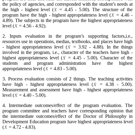
the policy of agencies, and corresponded with the student’s needs at
the high - highest level (
= 4.45 - 5.00). The structure of the
program have the high - highest appropriateness level (
= 4.46 -
4.89). The subjects in the program have the highest appropriateness
level (
= 4.56 - 4.92).
2. Inputs evaluation in the program’s supporting factors,i.e.,
resources use in operations, medias, textbooks, and places have high
- highest appropriateness level (
= 3.92 - 4.88). In the things
involved in the program, i.e., character of the teachers have high -
highest appropriateness level (
= 4.45 - 5.00). Character of the
students and program administration have the highest
appropriateness level (
= 4.83 - 5.00).
3. Process evaluation consists of 2 things. The teaching activities
have high - highest appropriateness level (
= 4.38 - 5.00).
Measurement and assessment have high - highest appropriateness
level (
= 4.40 - 5.00).
4. Intermediate outcomes/effect of the program evaluation. The
program committee and teachers have corresponding opinion that
the intermediate outcomes/effect of the Doctor of Philosophy in
Development Education program have highest appropriateness level
(
= 4.72 - 4.83).