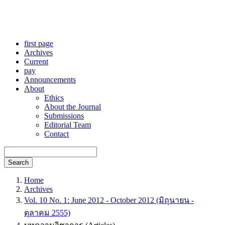
first page
Archives
Current
pay
Announcements
About
Ethics
About the Journal
Submissions
Editorial Team
Contact
Search
Home
Archives
Vol. 10 No. 1: June 2012 - October 2012 (มิถุนายน -
ตุลาคม 2555)