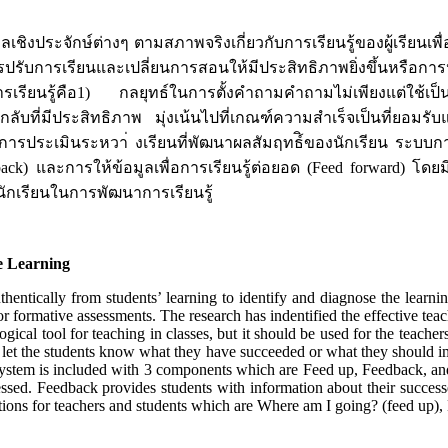
งประจักษ์ต่างๆ ตามสภาพจริงเกี่ยวกับการเรียนรู้ของผู้เรียนเพื่อ
บการเรียนและเปลี่ยนการสอนให้มีประสิทธิภาพยิ่งขึ้นหรือการประเ
เรียนรู้คือ1) กลยุทธ์ในการตั้งคำถามคำถามไม่เพียงแต่ใช้เป็นเครื
ับที่มีประสิทธิภาพ มุ่งเน้นไปที่เกณฑ์ความสำเร็จเป็นที่ยอมรับแ
บบการประเมินระหวา่ งเรียนที่พัฒนาผลสัมฤทธ์ิของนักเรียน ระบ
edback) และการให้ข้อมูลเพื่อการเรียนรู้ต่อยอด (Feed forward) 
นักเรียนในการพัฒนาการเรียนรู้
e Learning
uthentically from students’ learning to identify and diagnose the learn
or formative assessments. The research has indentified the effective tea
cal tool for teaching in classes, but it should be used for the teacher
n let the students know what they have succeeded or what they should i
system is included with 3 components which are Feed up, Feedback, an
sessed. Feedback provides students with information about their succes
ions for teachers and students which are Where am I going? (feed up)