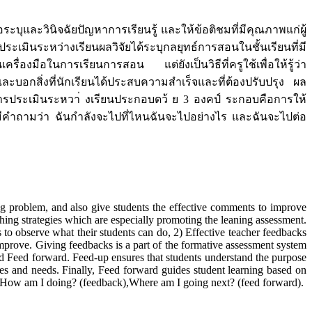
ระบุและวินิจฉัยปัญหาการเรียนรู้ และให้ข้อติชมที่มีคุณภาพแก่ผู้
มินระหว่างเรียนผลวิจัยได้ระบุกลยุทธ์การสอนในชั้นเรียนที่มี
่องมือในการเรียนการสอน แต่ยังเป็นวิธีที่ครูใช้เพื่อให้รู้ว่า
ละบอกสิ่งที่นักเรียนได้ประสบความสำเร็จและที่ต้องปรับปรุง ผล
บการประเมินระหวา่ งเรียนประกอบดว้ ย 3 องคป์ ระกอบคือการให้
โดยมีคำถามว่า ฉันกำลังจะไปที่ไหนฉันจะไปอย่างไร และฉันจะไปต่อ
ing problem, and also give students the effective comments to improve
ching strategies which are especially promoting the leaning assessment.
s to observe what their students can do, 2) Effective teacher feedbacks
mprove. Giving feedbacks is a part of the formative assessment system
d Feed forward. Feed-up ensures that students understand the purpose
ses and needs. Finally, Feed forward guides student learning based on
, How am I doing? (feedback),Where am I going next? (feed forward).