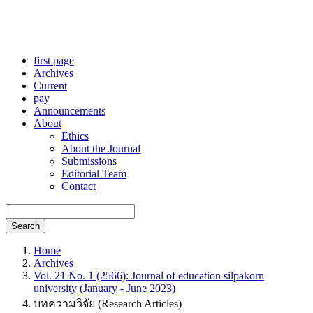
first page
Archives
Current
pay
Announcements
About
Ethics
About the Journal
Submissions
Editorial Team
Contact
Search
Home
Archives
Vol. 21 No. 1 (2566): Journal of education silpakorn
university (January - June 2023)
บทความวิจัย (Research Articles)