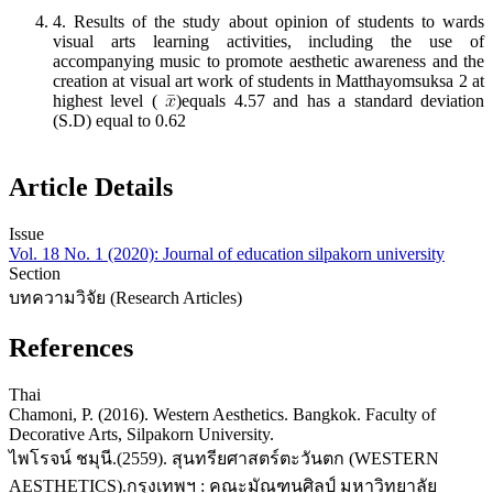
4. Results of the study about opinion of students to wards
visual arts learning activities, including the use of
accompanying music to promote aesthetic awareness and the
creation at visual art work of students in Matthayomsuksa 2 at
highest level (
)equals 4.57 and has a standard deviation
(S.D) equal to 0.62
Article Details
Issue
Vol. 18 No. 1 (2020): Journal of education silpakorn university
Section
บทความวิจัย (Research Articles)
References
Thai
Chamoni, P. (2016). Western Aesthetics. Bangkok. Faculty of
Decorative Arts, Silpakorn University.
ไพโรจน์ ชมุนี.(2559). สุนทรียศาสตร์ตะวันตก (WESTERN
AESTHETICS).กรุงเทพฯ : คณะมัณฑนศิลป์ มหาวิทยาลัย