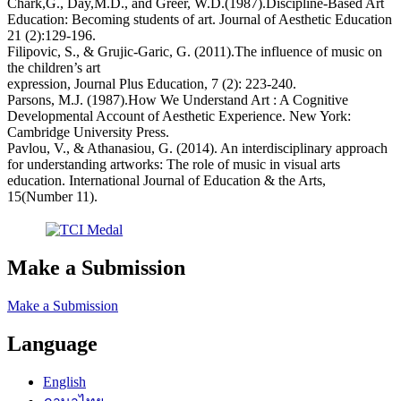
Chark,G., Day,M.D., and Greer, W.D.(1987).Discipline-Based Art
Education: Becoming students of art. Journal of Aesthetic Education
21 (2):129-196.
Filipovic, S., & Grujic-Garic, G. (2011).The influence of music on
the children’s art
expression, Journal Plus Education, 7 (2): 223-240.
Parsons, M.J. (1987).How We Understand Art : A Cognitive
Developmental Account of Aesthetic Experience. New York:
Cambridge University Press.
Pavlou, V., & Athanasiou, G. (2014). An interdisciplinary approach
for understanding artworks: The role of music in visual arts
education. International Journal of Education & the Arts,
15(Number 11).
Make a Submission
Make a Submission
Language
English