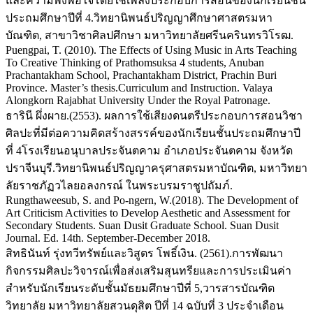
และความพึงพอใจโดยใช้เพลงประกอบการสอนของนักเรียนชั้น
ประถมศึกษาปีที่ 4.วิทยานิพนธ์ปริญญาศึกษาศาสตรมหา
บัณฑิต, สาขาวิชาศิลปศึกษา มหาวิทยาลัยศรีนครินทรวิโรฒ.
Puengpai, T. (2010). The Effects of Using Music in Arts Teaching
To Creative Thinking of Prathomsuksa 4 students, Anuban
Prachantakham School, Prachantakham District, Prachin Buri
Province. Master’s thesis.Curriculum and Instruction. Valaya
Alongkorn Rajabhat University Under the Royal Patronage.
ธารินี ผึ่งผาย.(2553). ผลการใช้เสียงดนตรีประกอบการสอนวิชา
ศิลปะที่มีต่อความคิดสร้างสรรค์ของนักเรียนชั้นประถมศึกษาปี
ที่ 4โรงเรียนอนุบาลประจันตคาม อำเภอประจันตคาม จังหวัด
ปราจีนบุรี.วิทยานิพนธ์ปริญญาครุศาสตรมหาบัณฑิต, มหาวิทยา
ลัยราชภัฏวไลยอลงกรณ์ ในพระบรมราชูปถัมภ์.
Rungthaweesub, S. and Po-ngern, W.(2018). The Development of
Art Criticism Activities to Develop Aesthetic and Assessment for
Secondary Students. Suan Dusit Graduate School. Suan Dusit
Journal. Ed. 14th. September-December 2018.
สิทธินันท์ รุ่งทวีทรัพย์และวิสูตร โพธิ์เงิน. (2561).การพัฒนา
กิจกรรมศิลปะวิจารณ์เพื่อส่งเสริมสุนทรียและการประเมินค่า
สำหรับนักเรียนระดับชั้นมัธยมศึกษาปีที่ 5,วารสารบัณฑิต
วิทยาลัย มหาวิทยาลัยสวนดุสิต ปีที่ 14 ฉบับที่ 3 ประจำเดือน