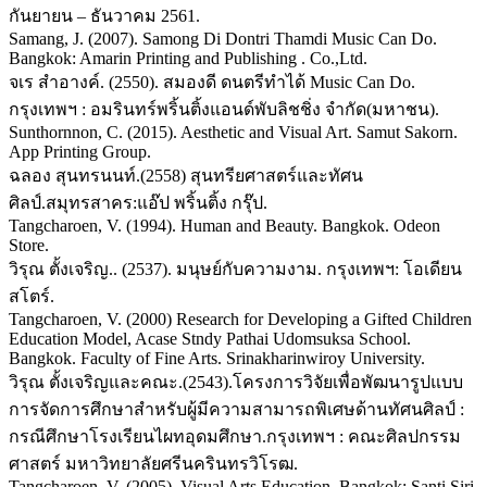
กันยายน – ธันวาคม 2561.
Samang, J. (2007). Samong Di Dontri Thamdi Music Can Do.
Bangkok: Amarin Printing and Publishing . Co.,Ltd.
จเร สำอางค์. (2550). สมองดี ดนตรีทำได้ Music Can Do.
กรุงเทพฯ : อมรินทร์พริ้นติ้งแอนด์พับลิชชิ่ง จำกัด(มหาชน).
Sunthornnon, C. (2015). Aesthetic and Visual Art. Samut Sakorn.
App Printing Group.
ฉลอง สุนทรนนท์.(2558) สุนทรียศาสตร์และทัศน
ศิลป์.สมุทรสาคร:แอ๊ป พริ้นติ้ง กรุ๊ป.
Tangcharoen, V. (1994). Human and Beauty. Bangkok. Odeon
Store.
วิรุณ ตั้งเจริญ.. (2537). มนุษย์กับความงาม. กรุงเทพฯ: โอเดียน
สโตร์.
Tangcharoen, V. (2000) Research for Developing a Gifted Children
Education Model, Acase Stndy Pathai Udomsuksa School.
Bangkok. Faculty of Fine Arts. Srinakharinwiroy University.
วิรุณ ตั้งเจริญและคณะ.(2543).โครงการวิจัยเพื่อพัฒนารูปแบบ
การจัดการศึกษาสำหรับผู้มีความสามารถพิเศษด้านทัศนศิลป์ :
กรณีศึกษาโรงเรียนไผทอุดมศึกษา.กรุงเทพฯ : คณะศิลปกรรม
ศาสตร์ มหาวิทยาลัยศรีนครินทรวิโรฒ.
Tangcharoen, V. (2005). Visual Arts Education. Bangkok: Santi Siri