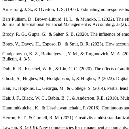
Armstrong, J. S., & Overton, T. S. (1977). Estimating nonresponse bi
Barr‐Pulliam, D., Brown‐Liburd, H. L., & Munoko, I. (2022). The effect
Journal of International Financial Management & Accounting, 33(2),
Brody, R. G., Gupta, G., & Salter, S. B. (2020). The influence of e
Botes, V., Davey, H., Esposo, D., & Smit, B. R. (2023). How account
Chulpanovna, K. Z., Botiraliyevna, Y. M., & Turgunovich, M. A. (202
Bulletin, 4, 3-5.
Duh, R. R., Knechel, W. R., & Lin, C. C. (2020). The effects of audit
Ghosh, S., Hughes, M., Hodgkinson, I., & Hughes, P. (2022). Digital 
Hair, F., Hopkins, L., Georgia, M., & College, S. (2014). Partial le
Hair, J. F., Black, W. C., Babin, B. J., & Anderson, R.E. (2010). Mul
Hannimitkulchai, K., & Ussahawanitchakit, P. (2016). Continuous au
Herron, E. T., & Cornell, R. M. (2021). Creativity amidst standardizati
Lawson, R. (2019). New competencies for management accountants. 