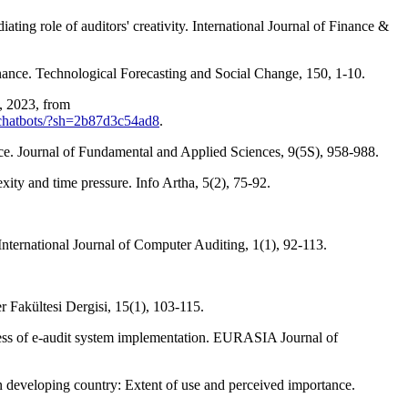
ting role of auditors' creativity. International Journal of Finance &
rnance. Technological Forecasting and Social Change, 150, 1-10.
9, 2023, from
nd-chatbots/?sh=2b87d3c54ad8
.
nce. Journal of Fundamental and Applied Sciences, 9(5S), 958-988.
xity and time pressure. Info Artha, 5(2), 75-92.
International Journal of Computer Auditing, 1(1), 92-113.
r Fakültesi Dergisi, 15(1), 103-115.
ccess of e-audit system implementation. EURASIA Journal of
 developing country: Extent of use and perceived importance.