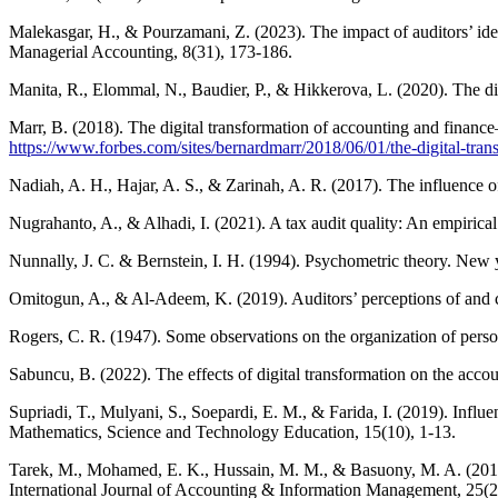
Malekasgar, H., & Pourzamani, Z. (2023). The impact of auditors’ ident
Managerial Accounting, 8(31), 173-186.
Manita, R., Elommal, N., Baudier, P., & Hikkerova, L. (2020). The di
Marr, B. (2018). The digital transformation of accounting and finance–
https://www.forbes.com/sites/bernardmarr/2018/06/01/the-digital-tran
Nadiah, A. H., Hajar, A. S., & Zarinah, A. R. (2017). The influence 
Nugrahanto, A., & Alhadi, I. (2021). A tax audit quality: An empirical
Nunnally, J. C. & Bernstein, I. H. (1994). Psychometric theory. Ne
Omitogun, A., & Al-Adeem, K. (2019). Auditors’ perceptions of and com
Rogers, C. R. (1947). Some observations on the organization of perso
Sabuncu, B. (2022). The effects of digital transformation on the accou
Supriadi, T., Mulyani, S., Soepardi, E. M., & Farida, I. (2019). Inf
Mathematics, Science and Technology Education, 15(10), 1-13.
Tarek, M., Mohamed, E. K., Hussain, M. M., & Basuony, M. A. (2017).
International Journal of Accounting & Information Management, 25(2