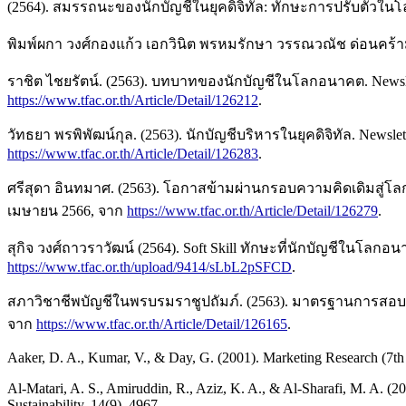
(2564). สมรรถนะของนักบัญชีในยุคดิจิทัล: ทักษะการปรับตัวในโ
พิมพ์ผกา วงศ์กองแก้ว เอกวินิต พรหมรักษา วรรณวณัช ด่อนคร้าม
ราชิต ไชยรัตน์. (2563). บทบาทของนักบัญชีในโลกอนาคต. Newslet
https://www.tfac.or.th/Article/Detail/126212
.
วัทธยา พรพิพัฒน์กุล. (2563). นักบัญชีบริหารในยุคดิจิทัล. News
https://www.tfac.or.th/Article/Detail/126283
.
ศรีสุดา อินทมาศ. (2563). โอกาสข้ามผ่านกรอบความคิดเดิมสู่โลกใ
เมษายน 2566, จาก
https://www.tfac.or.th/Article/Detail/126279
.
สุกิจ วงศ์ถาวราวัฒน์ (2564). Soft Skill ทักษะที่นักบัญชีในโลก
https://www.tfac.or.th/upload/9414/sLbL2pSFCD
.
สภาวิชาชีพบัญชีในพรบรมราชูปถัมภ์. (2563). มาตรฐานการสอบบัญ
จาก
https://www.tfac.or.th/Article/Detail/126165
.
Aaker, D. A., Kumar, V., & Day, G. (2001). Marketing Research (7th
Al-Matari, A. S., Amiruddin, R., Aziz, K. A., & Al-Sharafi, M. A. (20
Sustainability, 14(9), 4967.