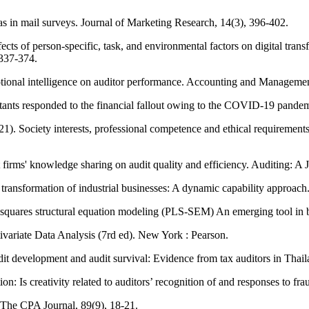
as in mail surveys. Journal of Marketing Research, 14(3), 396-402.
s of person‐specific, task, and environmental factors on digital transfo
 337-374.
motional intelligence on auditor performance. Accounting and Manageme
ants responded to the financial fallout owing to the COVID-19 pandem
1). Society interests, professional competence and ethical requiremen
 firms' knowledge sharing on audit quality and efficiency. Auditing: A 
transformation of industrial businesses: A dynamic capability approac
ast squares structural equation modeling (PLS-SEM) An emerging tool i
tivariate Data Analysis (7rd ed). New York : Pearson.
dit development and audit survival: Evidence from tax auditors in Th
on: Is creativity related to auditors’ recognition of and responses to f
The CPA Journal, 89(9), 18-21.