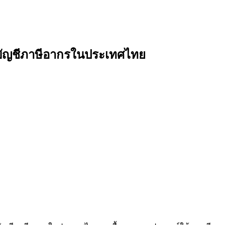
บบัญชีภาษีอากรในประเทศไทย