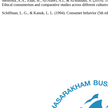
Mehrotra, A.A., Elias, H., Al-Alawi, A.I., & Al-Bassam, S. (2019). 
Ethical consumerism and comparative studies across different culture
Schiffman, L. G., & Kanuk, L. L. (1994). Consumer behavior (5th ed.)