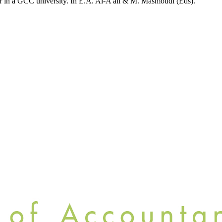
or in a GCC university. In E.A. Al-A’ali & M. Masmoudi (Eds).