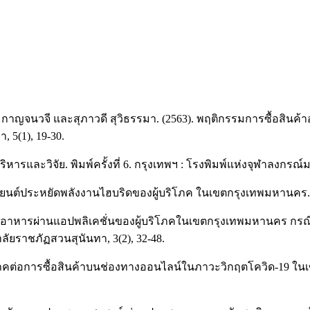
รรณ กาญจนวจี และสุภาวดี สุวิธรรมา. (2563). พฤติกรรมการซื้อส
 5(1), 19-30.
ิหารและวิจัย. พิมพ์ครั้งที่ 6. กรุงเทพฯ : โรงพิมพ์แห่งจุฬาลงกรณ์
ซื้อรถยนต์ประหยัดพลังงานไฮบริดของผู้บริโภค ในเขตกรุงเทพมหานค
สั่งอาหารผ่านแอปพลิเคชั่นของผู้บริโภคในเขตกรุงเทพมหานคร กรณี
ลัยราชภัฏสวนสุนันทา, 3(2), 32-48.
บริโภคต่อการซื้อสินค้าบนช่องทางออนไลน์ในภาวะวิกฤตโควิด-1