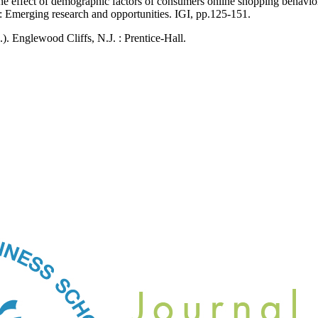
The effect of demographic factors of consumers online shopping behavi
s: Emerging research and opportunities. IGI, pp.125-151.
. Englewood Cliffs, N.J. : Prentice-Hall.