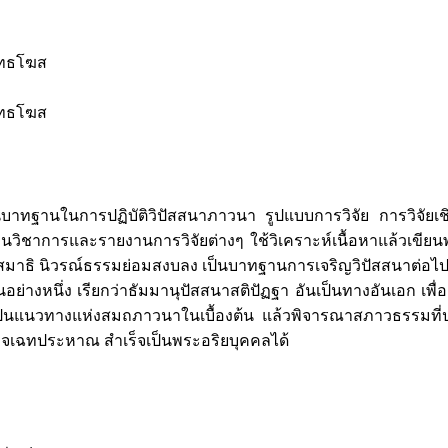
ุทธโฆส
ุทธโฆส
อเป็นบาทฐานในการปฏิบัติวิปัสสนาภาวนา รูปแบบการวิจัย การวิจั
ิชาการและรายงานการวิจัยต่างๆ ใช้วิเคราะห์เนื้อหาแล้วเขียนพร
สมาธิ นิวรณ์ธรรมย่อมสงบลง เป็นบาทฐานการเจริญวิปัสสนาต่อไป 2)
านอย่างหนึ่ง เรียกว่าธัมมานุปัสสนาสติปัฏฐา อันเป็นทางอันเอก เพื
นเป็นแนวทางแห่งสมถภาวนาในเบื้องต้น แล้วพิจารณาสภาวธรรมที่ป
ุจเฉทประหาณ สำเร็จเป็นพระอริยบุคคลได้