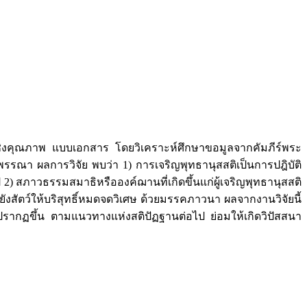
ยเชิงคุณภาพ แบบเอกสาร โดยวิเคราะห์ศึกษาขอมูลจากคัมภีร์พระ
รณา ผลการวิจัย พบว่า 1) การเจริญพุทธานุสสติเป็นการปฎิบัติ
 สภาวธรรมสมาธิหรือองค์ฌานที่เกิดขึ้นแก่ผู้เจริญพุทธานุสสติ
่อยังสัตว์ให้บริสุทธิ์หมดจดวิเศษ ด้วยมรรคภาวนา ผลจากงานวิจัยนี้
รากฏขึ้น ตามแนวทางแห่งสติปัฏฐานต่อไป ย่อมให้เกิดวิปัสสนา