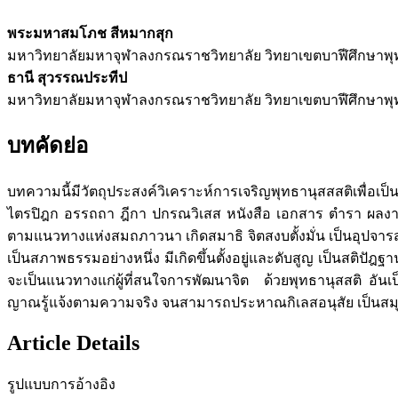
พระมหาสมโภช สีหมากสุก
มหาวิทยาลัยมหาจุฬาลงกรณราชวิทยาลัย วิทยาเขตบาฬีศึกษาพ
ธานี สุวรรณประทีป
มหาวิทยาลัยมหาจุฬาลงกรณราชวิทยาลัย วิทยาเขตบาฬีศึกษาพ
บทคัดย่อ
บทความนี้มีวัตถุประสงค์วิเคราะห์การเจริญพุทธานุสสสติเพื่
ไตรปิฎก อรรถถา ฎีกา ปกรณวิเสส หนังสือ เอกสาร ตำรา ผลงานว
ตามแนวทางแห่งสมถภาวนา เกิดสมาธิ จิตสงบตั้งมั่น เป็นอุปจาร
เป็นสภาพธรรมอย่างหนึ่ง มีเกิดขึ้นตั้งอยู่และดับสูญ เป็นสติปัฎฐ
จะเป็นแนวทางแก่ผู้ที่สนใจการพัฒนาจิต ด้วยพุทธานุสสติ อั
ญาณรู้แจ้งตามความจริง จนสามารถประหาณกิเลสอนุสัย เป็นสม
Article Details
รูปแบบการอ้างอิง