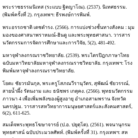
พระราชธรรมนิเทส (ระแบบ ฐิตญาโณ). (2537). นิเทศธรรม.
(พิมพ์ครั้งที่ 2). กรุงเทพฯ: ธีรพงษ์การพิมพ์.
พระอรรถชาติ เดชดำรง. (2566). การแบ่งช่วงชั้นทางสังคม : มุม
มองของศาสนาพราหมณ์-ฮินดู และพระพุทธศาสนา. วารสาร
นวัตกรรมการจัดการศึกษาและการวิจัย, 5(2), 481-492.
มหาจุฬาลงกรณราชวิทยาลัย. (2539). พระไตรปิฎกภาษาไทย
ฉบับมหาวิทยาลัยมหาจุฬาลงกรณราชวิทยาลัย. กรุงเทพฯ: โรง
พิมพ์มหาจุฬาลงกรณราชวิทยาลัย.
โยตะ ชัยวรมันกุล, พระครูโสภณวีรานุวัตร, สุพัฒน์ ชัยวรรณ์,
สายน้ำผึ้ง รัตนงาม และ ธนัชพร เกตุคง. (2566). พุทธนวัตกรรม
ภาวนา 4 เพื่อเพิ่มพลังของผู้สูงอายุ อำเภอสามพราน จังหวัด
นครปฐม. วารสารสหวิทยาการมนุษยศาสตร์และสังคมศาสตร์,
6(2), 611-625.
สมเด็จพระพุทธโฆษาจารย์ (ป.อ. ปยุตฺโต). (2561). พจนานุกรม
พุทธศาสน์ ฉบับประมวลศัพท์. (พิมพ์ครั้งที่ 31). กรุงเทพฯ: สห