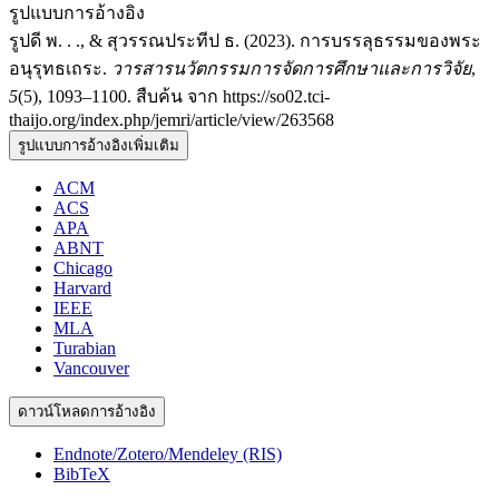
รูปแบบการอ้างอิง
รูปดี พ. . ., & สุวรรณประทีป ธ. (2023). การบรรลุธรรมของพระ
อนุรุทธเถระ.
วารสารนวัตกรรมการจัดการศึกษาและการวิจัย
,
5
(5), 1093–1100. สืบค้น จาก https://so02.tci-
thaijo.org/index.php/jemri/article/view/263568
รูปแบบการอ้างอิงเพิ่มเติม
ACM
ACS
APA
ABNT
Chicago
Harvard
IEEE
MLA
Turabian
Vancouver
ดาวน์โหลดการอ้างอิง
Endnote/Zotero/Mendeley (RIS)
BibTeX