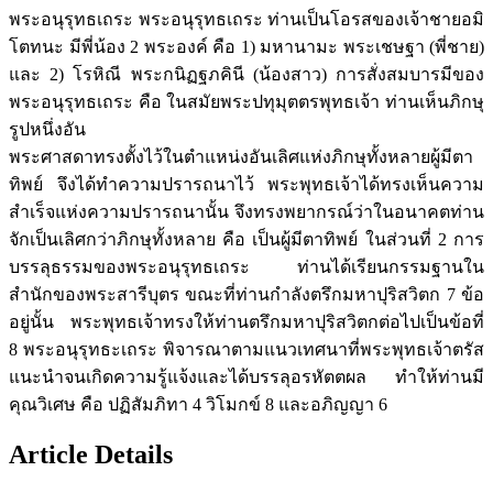
พระอนุรุทธเถระ พระอนุรุทธเถระ ท่านเป็นโอรสของเจ้าชายอมิ
โตทนะ มีพี่น้อง 2 พระองค์ คือ 1) มหานามะ พระเชษฐา (พี่ชาย)
และ 2) โรหิณี พระกนิฏฐภคินี (น้องสาว) การสั่งสมบารมีของ
พระอนุรุทธเถระ คือ ในสมัยพระปทุมุตตรพุทธเจ้า ท่านเห็นภิกษุ
รูปหนึ่งอัน
พระศาสดาทรงตั้งไว้ในตำแหน่งอันเลิศแห่งภิกษุทั้งหลายผู้มีตา
ทิพย์ จึงได้ทำความปรารถนาไว้ พระพุทธเจ้าได้ทรงเห็นความ
สำเร็จแห่งความปรารถนานั้น จึงทรงพยากรณ์ว่าในอนาคตท่าน
จักเป็นเลิศกว่าภิกษุทั้งหลาย คือ เป็นผู้มีตาทิพย์ ในส่วนที่ 2 การ
บรรลุธรรมของพระอนุรุทธเถระ ท่านได้เรียนกรรมฐานใน
สำนักของพระสารีบุตร ขณะที่ท่านกำลังตรึกมหาปุริสวิตก 7 ข้อ
อยู่นั้น พระพุทธเจ้าทรงให้ท่านตรึกมหาปุริสวิตกต่อไปเป็นข้อที่
8 พระอนุรุทธะเถระ พิจารณาตามแนวเทศนาที่พระพุทธเจ้าตรัส
แนะนำจนเกิดความรู้แจ้งและได้บรรลุอรหัตตผล ทำให้ท่านมี
คุณวิเศษ คือ ปฏิสัมภิทา 4 วิโมกข์ 8 และอภิญญา 6
Article Details