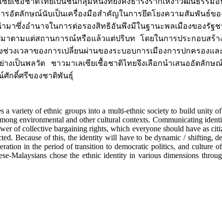
ียเชื้อชาติไทยเป็นชนกลุ่มหนึ่งที่ยังคงธำรงรากเหง้าวัฒนธรรม
ตลักษณ์นับเป็นเครื่องมือสำคัญในการยึดโยงความสัมพันธ์ของก
ที่นำมาซึ่งอำนาจในการต่อรองสิทธิอันพึงมีในฐานะพลเมืองของรัฐชาติ
ไหลไปมาตามแต่สถานการณ์หรือแล้วแต่ปริบท โดยในการประกอบสร้างอ
ามกลางช่วงเวลาของการเปลี่ยนผ่านของระบอบการเมืองการปกครองแ
ธุ์อย่างเป็นพลวัต ชาวมาเลเซียเชื้อชาติไทยจึงเลือกนำเสนออัตลั
ศักดิ์ศรีของชาติพันธุ์
s a variety of ethnic groups into a multi-ethnic society to build unity o
ong environmental and other cultural contexts. Communicating identity 
wer of collective bargaining rights, which everyone should have as citize
cted. Because of this, the identity will have to be dynamic / shifting, 
ation in the period of transition to democratic politics, and culture of
mese-Malaysians chose the ethnic identity in various dimensions throug