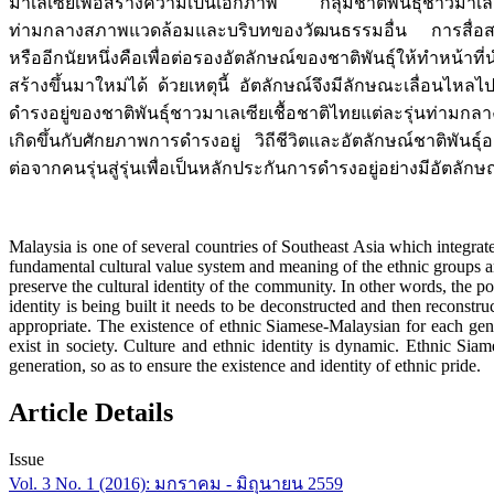
มาเลเซียเพื่อสร้างความเป็นเอกภาพ กลุ่มชาติพันธุ์ชาวมาเลเซ
ท่ามกลางสภาพแวดล้อมและบริบทของวัฒนธรรมอื่น การสื่อสารอั
หรืออีกนัยหนึ่งคือเพื่อต่อรองอัตลักษณ์ของชาติพันธุ์ให้ทำหน้า
สร้างขึ้นมาใหม่ได้ ด้วยเหตุนี้ อัตลักษณ์จึงมีลักษณะเลื่อน
ดำรงอยู่ของชาติพันธุ์ชาวมาเลเซียเชื้อชาติไทยแต่ละรุ่นท่
เกิดขึ้นกับศักยภาพการดำรงอยู่ วิถีชีวิตและอัตลักษณ์ชาติพัน
ต่อจากคนรุ่นสู่รุ่นเพื่อเป็นหลักประกันการดำรงอยู่อย่างมีอัตลักษณ์
Malaysia is one of several countries of Southeast Asia which integrate
fundamental cultural value system and meaning of the ethnic groups am
preserve the cultural identity of the community. In other words, the po
identity is being built it needs to be deconstructed and then reconstru
appropriate. The existence of ethnic Siamese-Malaysian for each gener
exist in society. Culture and ethnic identity is dynamic. Ethnic Sia
generation, so as to ensure the existence and identity of ethnic pride.
Article Details
Issue
Vol. 3 No. 1 (2016): มกราคม - มิถุนายน 2559