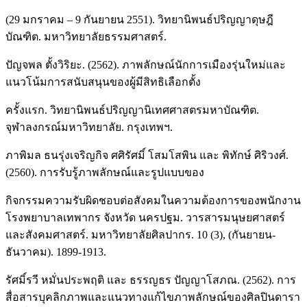
(29 มกราคม – 9 กันยายน 2551). วิทยานิพนธ์ปริญญาดุษฎี
บัณฑิต. มหาวิทยาลัยธรรมศาสตร์.
ปัญจพล ตั้งวิริยะ. (2562). ภาพลักษณ์นักการเมืองรุ่นใหม่และ
แนวโน้มการสนับสนุนของผู้มีสิทธิเลือกตั้ง
ครั้งแรก. วิทยานิพนธ์ปริญญานิเทศศาสตรมหาบัณฑิต.
จุฬาลงกรณ์มหาวิทยาลัย. กรุงเทพฯ.
ภาพิมล ธนรุ่งเจริญกิจ ศศิรัศมิ์ โสมโสพิน และ พิทักษ์ ศิริวงศ์.
(2560). การรับรู้ภาพลักษณ์และรูปแบบของ
กิจกรรมความรับผิดชอบต่อสังคมในความต้องการของพนักงาน
โรงพยาบาลเทพากร จังหวัด นครปฐม. วารสารมนุษยศาสตร์
และสังคมศาสตร์. มหาวิทยาลัยศิลปากร. 10 (3), (กันยายน-
ธันวาคม). 1899-1913.
รัศมิ์รวี หมั่นประพฤติ และ ธรรญธร ปัญญาโสภณ. (2562). การ
สื่อสารบุคลิกภาพและแนวทางแก้ไขภาพลักษณ์ของศิลปินดารา