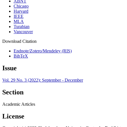
ABNT
Chicago
Harvard
IEEE
MLA
Turabian
Vancouver
Download Citation
Endnote/Zotero/Mendeley (RIS)
BibTeX
Issue
Vol. 29 No. 3 (2022): September - December
Section
Academic Articles
License