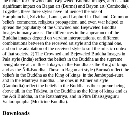
the model for Crowned and Bejeweled Buddha Images, and has had
significant impact on Bagan art (Burma) and Bayon art (Cambodia).
Together, these three styles have influenced the arts of
Hariphunchai, Srivichai, Lanna, and Lopburi in Thailand. Common
beliefs, commerce, religious propagation, and even war helped to
spread the popularity of the Crowned and Bejeweled Buddha
Images in many areas. The differences in the appearance of the
Buddha images depend on varying interpretations, on different
combinations between the received art style and the original one,
and on the adaptation of the received style to suit the artistic context
of that society. 2) The Crowned and Bejeweled Buddha Images in
Pala style (India) reflect the beliefs in the Buddha as the supreme
being above all, in th e Trikāya, in the Buddha as the King of kings
and as the Ādi-Buddha. Those in Bagan art style (Burma) reflect the
beliefs in the Buddha as the King of kings, in the Jambupati-sutra,
and in the Maitreya Buddha. The ones in Khmer art style
(Cambodia) reflect the beliefs in the Buddha as the supreme being
above all, in the Trikāya, in the Buddha as the King of kings and as
the Adi-Buddha, in the Ratanatriya, and in Phra Bhaisajyaguru
Vaitoonprapha (Medicine Buddha).
Downloads