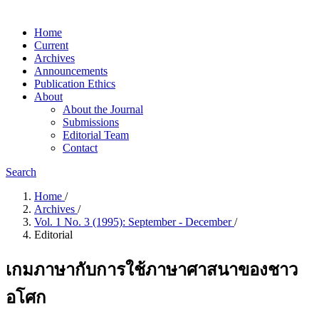
Home
Current
Archives
Announcements
Publication Ethics
About
About the Journal
Submissions
Editorial Team
Contact
Search
Home
/
Archives
/
Vol. 1 No. 3 (1995): September - December
/
Editorial
เกมภาษากับการใช้ภาษาศาสนาของชาว
อโศก