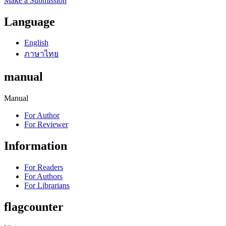
Make a Submission
Language
English
ภาษาไทย
manual
Manual
For Author
For Reviewer
Information
For Readers
For Authors
For Librarians
flagcounter