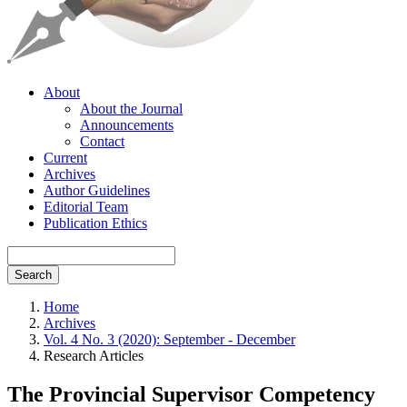
About
About the Journal
Announcements
Contact
Current
Archives
Author Guidelines
Editorial Team
Publication Ethics
Search
Home
Archives
Vol. 4 No. 3 (2020): September - December
Research Articles
The Provincial Supervisor Competency