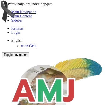
https://tci-thaijo.org/index.php/jam
Main Navigation
Main Content
Sidebar
Register
Login
English
ภาษาไทย
Toggle navigation