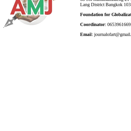
Lang District Bangkok 10
Foundation for Globaliza
Coordinator
: 0653961669
Emai
l: journalofart@gmai