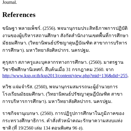
Journal.
References
ขนิษฐา พลายเพ็ชร์. (2556). พจนานุกรมประสิทธิภาพการปฏิบัติ
งานของผู้บริหารสถานศึกษา สังกัดสำนักงานเขตพื้นที่การศึกษา
มัธยมศึกษา. (วิทยานิพนธ์ปรัชญาดุษฎีบัณฑิต สาขาการบริหาร
การศึกษา). มหาวิทยาลัยศิลปากร. นครปฐม.
คุรุสภา สภาครูและบุคลากรทางการศึกษา. (2560). มาตรฐาน
วิชาชีพศึกษานิเทศก์. สืบค้นเมื่อ 31 กรกฎาคม 2560. จาก
http://www.ksp.or.th/ksp2013/content/view.php?mid=136&did=255
.
ทวิช แจ่มจำรัส. (2560), พจนานุกรมสมรรถนะผู้อำนวยการ
โรงเรียนมัธยมศึกษา. (วิทยานิพนธ์ปรัชญาดุษฎีบัณฑิต สาขา
การบริหารการศึกษา). มหาวิทยาลัยศิลปากร. นครปฐม.
ราชกิจจานุเบกษา. (2560). การปฏิรูปการศึกษาในภูมิภาคของ
กระทรวงศึกษาธิการ. คำสั่งหัวหน้าคณะรักษาความสงบแห่ง
ชาติ (ที่ 19/2560 เล่ม 134 ตอนพิเศษ 96 ง).