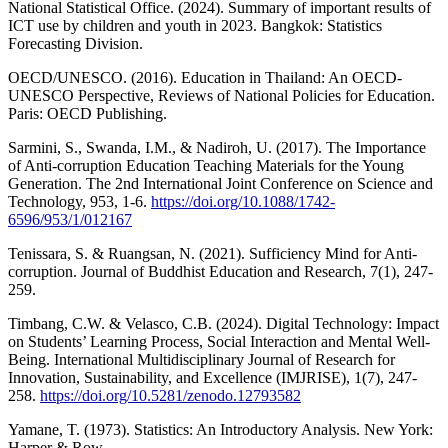
National Statistical Office. (2024). Summary of important results of
ICT use by children and youth in 2023. Bangkok: Statistics
Forecasting Division.
OECD/UNESCO. (2016). Education in Thailand: An OECD-
UNESCO Perspective, Reviews of National Policies for Education.
Paris: OECD Publishing.
Sarmini, S., Swanda, I.M., & Nadiroh, U. (2017). The Importance
of Anti-corruption Education Teaching Materials for the Young
Generation. The 2nd International Joint Conference on Science and
Technology, 953, 1-6.
https://doi.org/10.1088/1742-
6596/953/1/012167
Tenissara, S. & Ruangsan, N. (2021). Sufficiency Mind for Anti-
corruption. Journal of Buddhist Education and Research, 7(1), 247-
259.
Timbang, C.W. & Velasco, C.B. (2024). Digital Technology: Impact
on Students’ Learning Process, Social Interaction and Mental Well-
Being. International Multidisciplinary Journal of Research for
Innovation, Sustainability, and Excellence (IMJRISE), 1(7), 247-
258.
https://doi.org/10.5281/zenodo.12793582
Yamane, T. (1973). Statistics: An Introductory Analysis. New York:
Harper & Row.