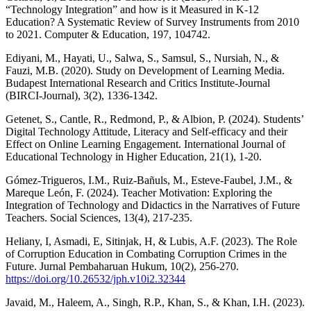
“Technology Integration” and how is it Measured in K-12
Education? A Systematic Review of Survey Instruments from 2010
to 2021. Computer & Education, 197, 104742.
Ediyani, M., Hayati, U., Salwa, S., Samsul, S., Nursiah, N., &
Fauzi, M.B. (2020). Study on Development of Learning Media.
Budapest International Research and Critics Institute-Journal
(BIRCI-Journal), 3(2), 1336-1342.
Getenet, S., Cantle, R., Redmond, P., & Albion, P. (2024). Students’
Digital Technology Attitude, Literacy and Self-efficacy and their
Effect on Online Learning Engagement. International Journal of
Educational Technology in Higher Education, 21(1), 1-20.
Gómez-Trigueros, I.M., Ruiz-Bañuls, M., Esteve-Faubel, J.M., &
Mareque León, F. (2024). Teacher Motivation: Exploring the
Integration of Technology and Didactics in the Narratives of Future
Teachers. Social Sciences, 13(4), 217-235.
Heliany, I, Asmadi, E, Sitinjak, H, & Lubis, A.F. (2023). The Role
of Corruption Education in Combating Corruption Crimes in the
Future. Jurnal Pembaharuan Hukum, 10(2), 256-270.
https://doi.org/10.26532/jph.v10i2.32344
Javaid, M., Haleem, A., Singh, R.P., Khan, S., & Khan, I.H. (2023).