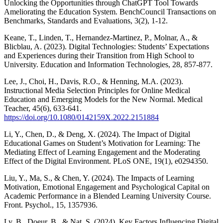
Unlocking the Opportunities through ChatGPT Tool Towards
Ameliorating the Education System. BenchCouncil Transactions on
Benchmarks, Standards and Evaluations, 3(2), 1-12.
Keane, T., Linden, T., Hernandez-Martinez, P., Molnar, A., &
Blicblau, A. (2023). Digital Technologies: Students’ Expectations
and Experiences during their Transition from High School to
University. Education and Information Technologies, 28, 857-877.
Lee, J., Choi, H., Davis, R.O., & Henning, M.A. (2023).
Instructional Media Selection Principles for Online Medical
Education and Emerging Models for the New Normal. Medical
Teacher, 45(6), 633-641.
https://doi.org/10.1080/0142159X.2022.2151884
Li, Y., Chen, D., & Deng, X. (2024). The Impact of Digital
Educational Games on Student’s Motivation for Learning: The
Mediating Effect of Learning Engagement and the Moderating
Effect of the Digital Environment. PLoS ONE, 19(1), e0294350.
Liu, Y., Ma, S., & Chen, Y. (2024). The Impacts of Learning
Motivation, Emotional Engagement and Psychological Capital on
Academic Performance in a Blended Learning University Course.
Front. Psychol., 15, 1357936.
Ly, B., Doeur, B., & Nat, S. (2024). Key Factors Influencing Digital