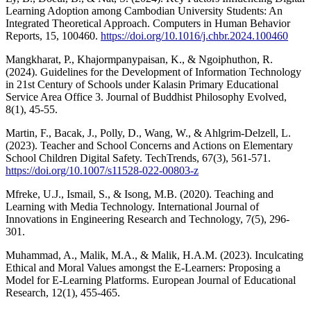
Learning Adoption among Cambodian University Students: An
Integrated Theoretical Approach. Computers in Human Behavior
Reports, 15, 100460.
https://doi.org/10.1016/j.chbr.2024.100460
Mangkharat, P., Khajormpanypaisan, K., & Ngoiphuthon, R.
(2024). Guidelines for the Development of Information Technology
in 21st Century of Schools under Kalasin Primary Educational
Service Area Office 3. Journal of Buddhist Philosophy Evolved,
8(1), 45-55.
Martin, F., Bacak, J., Polly, D., Wang, W., & Ahlgrim-Delzell, L.
(2023). Teacher and School Concerns and Actions on Elementary
School Children Digital Safety. TechTrends, 67(3), 561-571.
https://doi.org/10.1007/s11528-022-00803-z
Mfreke, U.J., Ismail, S., & Isong, M.B. (2020). Teaching and
Learning with Media Technology. International Journal of
Innovations in Engineering Research and Technology, 7(5), 296-
301.
Muhammad, A., Malik, M.A., & Malik, H.A.M. (2023). Inculcating
Ethical and Moral Values amongst the E-Learners: Proposing a
Model for E-Learning Platforms. European Journal of Educational
Research, 12(1), 455-465.