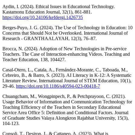
Aydin, I. (2024). Ethical Issues in Educational Technology.
Kastamonu Education Journal, 32(1), 861-881.
https://doi.org/10.24106/kefdergi.1426735
Berges-Puyo, J. G. (2024). The Use of Technology in Education: 10
Concerns that Should Not be Overlooked. International Journal of
Research - GRANTHAALAYAH, 12(3), 76–87.
Brocca, N. (2024). Adoption of New Technologies in Pre-service
Teachers. The Case of Interaction-enhancing Videos. Teaching and
Teacher Education, 138, 104427.
Casal-Otero, L., Catala, A., Fernández-Morante, C., Taboada, M.,
Cebreiro, B., & Barro, S. (2023). AI Literacy in K-12: A Systematic
Literature Review. International Journal of STEM Education, 10(1),
29-46.
https://doi.org/10.1186/s40594-023-00418-7
Chuangcham, M., Wongpinpech, P., & Petchprayoon, C. (2021).
Usage Behavior of Information and Communication Technology for
Teaching Efficiency of the Teachers in Secondary Educational
Service Area Office 5: Definition and Conditional Factors. Journal
of Graduate Studies Valaya Alongkron Rajabhat University, 15(3),
104-123.
Consoli, T., Desiron, J., & Cattaneo, A. (2023). What is