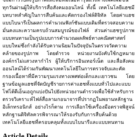
ทุกวันผ่านผู้ให้บริการสื่อสังคมออนไลน์ ทั้งนี้ เทคโนโลยีแฮชมี
บทบาทสำคัญในการสืบค้นและคัดกรองไฟล์ดิจิทัล โดยค่าแฮช
แบบไบนารีเป็นผลการคำนวณฟังก์ชันแบบเดิมที่ตรวจสอบความ
มั่นคงและความครบถ้วนสมบูรณ์ของไฟล์ ส่วนค่าแฮชรูปภาพ
แบบทนทานเป็นรูปแบบการคำนวณผลลัพธ์ทางคณิตศาสตร์
แบบใหม่ซึ่งกำลังได้รับความนิยมในปัจจุบันในตรวจวัดความ
คล้ายของรูปภาพ โดยตำรวจ หน่วยงานบังคับใช้กฎหมาย
องค์กรไม่แสวงหากำไร ผู้ให้บริการอินเทอร์เน็ต และสื่อสังคม
ออนไลน์ได้ร่วมกันพัฒนาเทคโนโลยีในการตรวจจับและคัด
กรองเนื้อหาที่มีความรุนแรงทางเพศต่อเด็กและเยาวชน โดย
ฐานข้อมูลแฮชที่จัดบัญชีรายการค่าแฮชทั้งแบบทั่วไปและแบบ
โฟโต้ดีเอ็นเอถูกแบ่งปันไปยังหน่วยงานตำรวจเพื่อใช้สำหรับการ
ตรวจวิเคราะห์ไฟล์สื่อลามกอนาจารที่ปรากฏในพยานหลักฐาน
อิเล็กทรอนิกส์ อย่างไรก็ตาม การเลือกใช้เครื่องมือตรวจพิสูจน์
หลักฐานดิจิทัลควรพิจารณาให้รองรับกับการสืบค้นด้วย
เทคโนโลยีแฮชที่ครอบคลุมทั้งแบบไบนารีและแบบทนทาน
Article Details