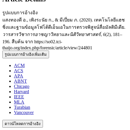
รูปแบบการอ้างอิง
แสงทองดี อ., เพิงระนัย ก., & มีเปี่ยม ภ. (2020). เทคโนโลยีแฮช
ชิ่งและฐานข้อมูลโฟโต้ดีเอ็นเอในการตรวจพิสูจน์สื่อมัลติมีเดีย.
วารสารวิชาการอาชญาวิทยาและนิติวิทยาศาสตร์
,
6
(2), 181–
196. สืบค้น จาก https://so02.tci-
thaijo.org/index.php/forensic/article/view/244801
รูปแบบการอ้างอิงเพิ่มเติม
ACM
ACS
APA
ABNT
Chicago
Harvard
IEEE
MLA
Turabian
Vancouver
ดาวน์โหลดการอ้างอิง