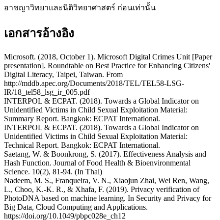
อาชญาวิทยาและนิติวิทยาศาสตร์ ก่อนเท่านั้น
เอกสารอ้างอิง
Microsoft. (2018, October 1). Microsoft Digital Crimes Unit [Paper
presentation]. Roundtable on Best Practice for Enhancing Citizens'
Digital Literacy, Taipei, Taiwan. From
http://mddb.apec.org/Documents/2018/TEL/TEL58-LSG-
IR/18_tel58_lsg_ir_005.pdf
INTERPOL & ECPAT. (2018). Towards a Global Indicator on
Unidentified Victims in Child Sexual Exploitation Material:
Summary Report. Bangkok: ECPAT International.
INTERPOL & ECPAT. (2018). Towards a Global Indicator on
Unidentified Victims in Child Sexual Exploitation Material:
Technical Report. Bangkok: ECPAT International.
Saetang, W. & Boonkrong, S. (2017). Effectiveness Analysis and
Hash Function. Journal of Food Health & Bioenvironmental
Science. 10(2), 81-94. (In Thai)
Nadeem, M. S., Franqueira, V. N., Xiaojun Zhai, Wei Ren, Wang,
L., Choo, K.-K. R., & Xhafa, F. (2019). Privacy verification of
PhotoDNA based on machine learning. In Security and Privacy for
Big Data, Cloud Computing and Applications.
https://doi.org/10.1049/pbpc028e_ch12