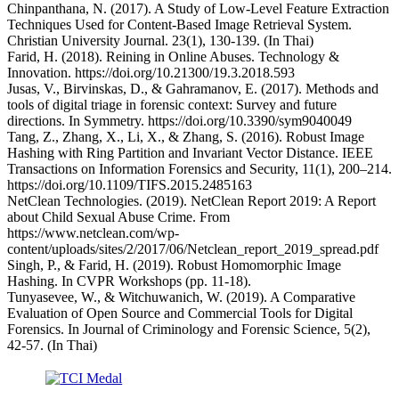
Chinpanthana, N. (2017). A Study of Low-Level Feature Extraction
Techniques Used for Content-Based Image Retrieval System.
Christian University Journal. 23(1), 130-139. (In Thai)
Farid, H. (2018). Reining in Online Abuses. Technology &
Innovation. https://doi.org/10.21300/19.3.2018.593
Jusas, V., Birvinskas, D., & Gahramanov, E. (2017). Methods and
tools of digital triage in forensic context: Survey and future
directions. In Symmetry. https://doi.org/10.3390/sym9040049
Tang, Z., Zhang, X., Li, X., & Zhang, S. (2016). Robust Image
Hashing with Ring Partition and Invariant Vector Distance. IEEE
Transactions on Information Forensics and Security, 11(1), 200–214.
https://doi.org/10.1109/TIFS.2015.2485163
NetClean Technologies. (2019). NetClean Report 2019: A Report
about Child Sexual Abuse Crime. From
https://www.netclean.com/wp-
content/uploads/sites/2/2017/06/Netclean_report_2019_spread.pdf
Singh, P., & Farid, H. (2019). Robust Homomorphic Image
Hashing. In CVPR Workshops (pp. 11-18).
Tunyasevee, W., & Witchuwanich, W. (2019). A Comparative
Evaluation of Open Source and Commercial Tools for Digital
Forensics. In Journal of Criminology and Forensic Science, 5(2),
42-57. (In Thai)