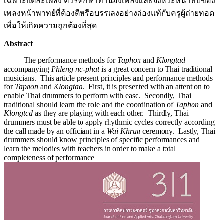
เฉพาะแต่ละเพลง ควรศึกษาทำนองเพลงและจังหวะหน้าทับของ
เพลงหน้าพาทย์ที่ต้องตีหรือบรรเลงอย่างถ่องแท้กับครูผู้ถ่ายทอด
เพื่อให้เกิดความถูกต้องที่สุด
Abstract
The performance methods for
Taphon
and
Klongtad
accompanying
Phleng na-phat
is a great concern to Thai traditional
musicians. This article present principles and performance methods
for
Taphon
and
Klongtad
. First, it is presented with an attention to
enable Thai drummers to perform with ease. Secondly, Thai
traditional should learn the role and the coordination of
Taphon
and
Klongtad
as they are playing with each other. Thirdly, Thai
drummers must be able to apply rhythmic cycles correctly according
the call made by an officiant in a
Wai Khruu
ceremony. Lastly, Thai
drummers should know principles of specific performances and
learn the melodies with teachers in order to make a total
completeness of performance