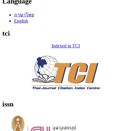
Language
ภาษาไทย
English
tci
Indexed in TCI
issn