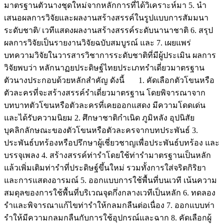
มาตรฐานตัวนางชุดใหม่จากหลักการที่ได้วิเคราะห์มา 5. นำ
เสนอผลการวิจัยและผลงานสร้างสรรค์ในรูปแบบการสัมมนา
ระดับชาติ/ เวทีแสดงผลงานสร้างสรรค์ระดับนานาชาติ 6. สรุป
ผลการวิจัยเป็นรายงานวิจัยฉบับสมบูรณ์ และ 7. เผยแพร่
บทความวิจัยในวารสารวิชาการระดับชาติที่มีผู้ประเมิน ผลการ
วิจัยพบว่า หลักนาฏยประดิษฐ์ไทยประเภทรำเดี่ยวมาตรฐาน
ตัวนางประกอบด้วยหลักสำคัญ ดังนี้ 1. คัดเลือกตัวโขนหรือ
ตัวละครที่จะสร้างสรรค์รำเดี่ยวมาตรฐาน โดยพิจารณาจาก
บทบาทตัวโขนหรือตัวละครที่เคยออกแสดง มีความโดดเด่น
และได้รับความนิยม 2. ศึกษาชาติกำเนิด ภูมิหลัง อุปนิสัย
บุคลิกลักษณะของตัวโขนหรือตัวละครจากบทประพันธ์ 3.
ประพันธ์บทร้องหรือปรึกษาผู้เชี่ยวชาญเพื่อประพันธ์บทร้อง และ
บรรจุเพลง 4. สร้างสรรค์ท่ารำโดยใช้ท่ารำมาตรฐานเป็นหลัก
แล้วเพิ่มเติมท่ารำที่ประดิษฐ์ขึ้นใหม่ รวมทั้งการใส่จริตกิริยา
และการแสดงอารมณ์ 5. ออกแบบการใช้พื้นที่บนเวที เน้นความ
สมดุลของการใช้พื้นที่บริเวณจุดกึ่งกลางเวทีเป็นหลัก 6. ทดลอง
รำและพิจารณาแก้ไขท่ารำให้กลมกลืนต่อเนื่อง 7. ออกแบบท่า
รำให้มีความกลมกลืนกับการใช้อุปกรณ์และฉาก 8. คัดเลือกผู้