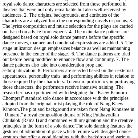
royal solo dance characters are selected from those performed in
theaters that were not only remarkable but also well-received by
audiences. 2. The origins, backgrounds, and attributes of the
characters are analyzed from the corresponding novels or poems. 3.
The lyrics composition and music selection for the plays are carried
out based on advice from experts. 4. The main dance patterns are
designed based on royal solo dance patterns before the specific
dance moves, manner, and emotional expressions are added. 5. The
stage utilization design emphasizes balance as well as maintaining
presence in the center of the stage. 6. The dance patterns are tried
out before being modified to enhance flow and continuity. 7. The
dance patterns also take into consideration prop and
setting utilization. 8. Performers are selected based on their external
appearances, personality traits, and performing abilities in relation to
those required by the characters. To ensure proficiency in portraying
those characters, the performers receive intensive training. The
researcher has experimented with designing the “Kaew Kinnorn
Chomprai” standard solo dance in accordance with the principles
adopted from the original artist playing the role of Nang Kaew
Kinnorn.The plot and background are taken from Nang Kinnaree in
“Unnarut” a royal composition drama of King Putthayodfah
Chulalok (Rama I) and combined with imagination and the creative
principles in the form of a solo dance.The solo dancing features the
gestures of admiration of place which require well designed dance
gestures that offer a good blending with the backdrop and various