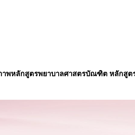
ภาพหลักสูตรพยาบาลศาสตรบัณฑิต หลักสูตรป