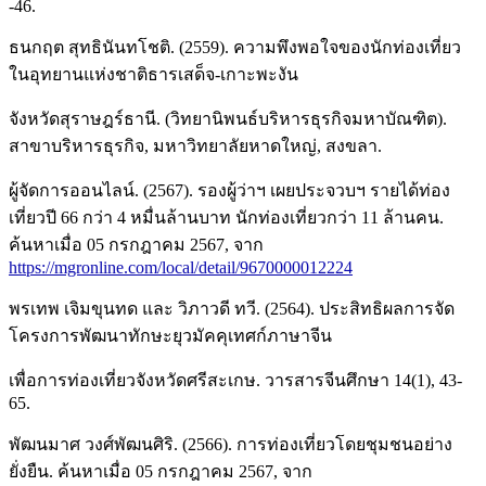
-46.
ธนกฤต สุทธินันทโชติ. (2559). ความพึงพอใจของนักท่องเที่ยว
ในอุทยานแห่งชาติธารเสด็จ-เกาะพะงัน
จังหวัดสุราษฎร์ธานี. (วิทยานิพนธ์บริหารธุรกิจมหาบัณฑิต).
สาขาบริหารธุรกิจ, มหาวิทยาลัยหาดใหญ่, สงขลา.
ผู้จัดการออนไลน์. (2567). รองผู้ว่าฯ เผยประจวบฯ รายได้ท่อง
เที่ยวปี 66 กว่า 4 หมื่นล้านบาท นักท่องเที่ยวกว่า 11 ล้านคน.
ค้นหาเมื่อ 05 กรกฎาคม 2567, จาก
https://mgronline.com/local/detail/9670000012224
พรเทพ เจิมขุนทด และ วิภาวดี ทวี. (2564). ประสิทธิผลการจัด
โครงการพัฒนาทักษะยุวมัคคุเทศก์ภาษาจีน
เพื่อการท่องเที่ยวจังหวัดศรีสะเกษ. วารสารจีนศึกษา 14(1), 43-
65.
พัฒนมาศ วงศ์พัฒนศิริ. (2566). การท่องเที่ยวโดยชุมชนอย่าง
ยั่งยืน. ค้นหาเมื่อ 05 กรกฎาคม 2567, จาก