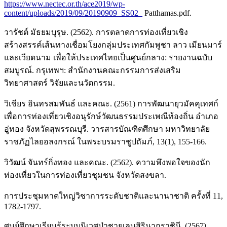
https://www.nectec.or.th/ace2019/wp-
content/uploads/2019/09/20190909_SS02_
Patthamas.pdf.
วารัชต์ มัธยมบุรุษ. (2562). การตลาดการท่องเที่ยวเชิง
สร้างสรรค์เส้นทางเชื่อมโยงกลุ่มประเทศกัมพูชา ลาว เมียนมาร์
และเวียดนาม เพื่อให้ประเทศไทยเป็นศูนย์กลาง: รายงานฉบับ
สมบูรณ์. กรุเทพฯ: สํานักงานคณะกรรมการส่งเสริม
วิทยาศาสตร์ วิจัยและนวัตกรรม.
วิเชียร อินทรสมพันธ์ และคณะ. (2561) การพัฒนายุวมัคคุเทศก์
เพื่อการท่องเที่ยวเชิงอนุรักษ์วัฒนธรรมประเพณีท้องถิ่น อำเภอ
อู่ทอง จังหวัดสุพรรณบุรี. วารสารบัณฑิตศึกษา มหาวิทยาลัย
ราชภัฏไลยอลงกรณ์ ในพระบรมราชูปถัมภ์, 13(1), 155-166.
วิวัฒน์ จันทร์กิ่งทอง และคณะ. (2562). ความพึงพอใจของนัก
ท่องเที่ยวในการท่องเที่ยวชุมชน จังหวัดสงขลา.
การประชุมหาดใหญ่วิชาการระดับชาติและนานาชาติ ครั้งที่ 11,
1782-1797.
ศูนย์ศึกษาเรียนรู้ระบบนิเวศป่าชายเลนสิรินาถราชินี. (2567).