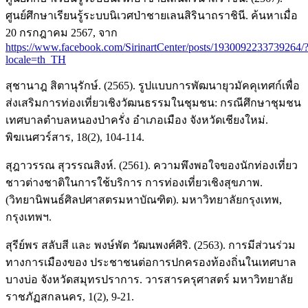
ศูนย์ศึกษาเรียนรู้ระบบนิเวศป่าชายเลนสิรินาถราชินี. ค้นหาเมื่อ
20 กรกฎาคม 2567, จาก
https://www.facebook.com/SirinartCenter/posts/1930092233739264/
locale=th_TH
สุชานาฎ สิตานุรักษ์. (2565). รูปแบบการพัฒนายุวมัคคุเทศก์เพื่อ
ส่งเสริมการท่องเที่ยวเชิงวัฒนธรรมในชุมชน: กรณีศึกษาชุมชน
เทศบาลตำบลหนองป่าครั่ง อำเภอเมือง จังหวัดเชียงใหม่.
พิฆเนศวร์สาร, 18(2), 104-114.
สุฎาวรรณ สุวรรณสิงห์. (2561). ความพึงพอใจของนักท่องเที่ยว
ชาวต่างชาติในการใช้บริการ การท่องเที่ยวเชิงสุขภาพ.
(วิทยานิพนธ์ศิลปศาสตรมหาบัณฑิต). มหาวิทยาลัยกรุงเทพ,
กรุงเทพฯ.
สุรีย์พร สลับสี และ พงษ์พัต วัฒนพงศ์ศิริ. (2563). การมีส่วนร่วม
ทางการเมืองของ ประชาชนต่อการปกครองท้องถิ่นในเทศบาล
บางบ่อ จังหวัดสมุทรปราการ. วารสารครุศาสตร์ มหาวิทยาลัย
ราชภัฏสกลนคร, 1(2), 9-21.